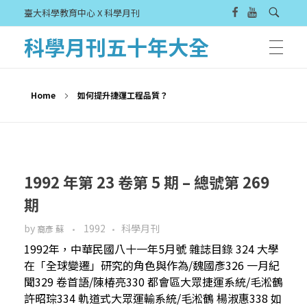
臺大科學教育中心 X 科學月刊
科學月刊五十年大全
Home
如何提升捷運工程品質？
1992 年第 23 卷第 5 期 – 總號第 269
期
by
1992
科學月刊
裔彥 蘇
1992年，中華民國八十一年5月號 雜誌目錄 324 大學
在「全球變遷」研究的角色與作為/魏國彥326 一月紀
聞329 卷首語/陳椿亮330 都會區大眾捷運系統/毛淞鶴
許昭琮334 軌道式大眾運輸系統/毛淞鶴 楊淑惠338 如