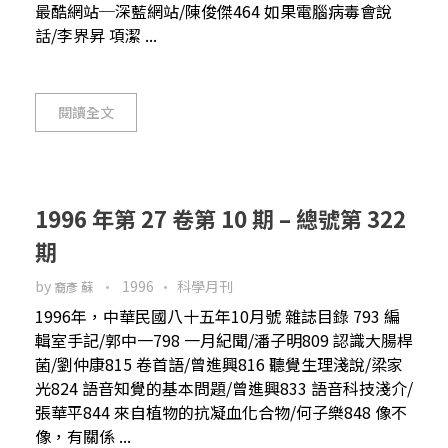
最酷網站─深藍網站/陳俊傑464 如果電腦病毒會說
話/李界昇 項潔 ...
閱讀全文
1996 年第 27 卷第 10 期 – 總號第 322
期
by
1996
科學月刊
裔彥 蘇
1996年，中華民國八十五年10月號 雜誌目錄 793 編
輯室手記/郭中一798 一月紀聞/潘子明809 認識大腸桿
菌/劉仲康815 卷首語/曾進興816 聽覺生理淺說/梁家
光824 語音知覺的基本問題/曾進興833 語音科技淺介/
張華平844 來自植物的抗凝血化合物/何子樂848 像不
像，有關係 ...