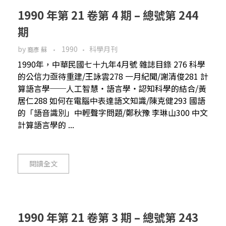
1990 年第 21 卷第 4 期 – 總號第 244
期
by
1990
科學月刊
裔彥 蘇
1990年，中華民國七十九年4月號 雜誌目錄 276 科學
的公信力亟待重建/王詠雲278 一月紀聞/謝清俊281 計
算語言學──人工智慧‧語言學‧認知科學的結合/黃
居仁288 如何在電腦中表達語文知識/陳克健293 國語
的「語音識別」中輕聲字問題/鄭秋豫 李琳山300 中文
計算語言學的 ...
閱讀全文
1990 年第 21 卷第 3 期 – 總號第 243