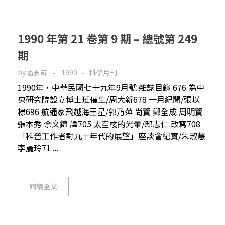
1990 年第 21 卷第 9 期 – 總號第 249
期
by
1990
科學月刊
裔彥 蘇
1990年，中華民國七十九年9月號 雜誌目錄 676 為中
央研究院設立博士班催生/周大新678 一月紀聞/張以
棣696 航通家飛越海王星/郭乃萍 尚賢 鄭全成 周明賢
張本秀 余文錦 譯705 太空梭的光暈/邸志仁 改寫708
「科普工作者對九十年代的展望」座談會紀實/朱淑慧
李麗玲71 ...
閱讀全文