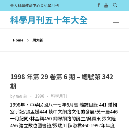
臺大科學教育中心 X 科學月刊
科學月刊五十年大全
Home
周大新
1998 年第 29 卷第 6 期 – 總號第 342
期
by
1998
科學月刊
裔彥 蘇
1998年，中華民國八十七年6月號 雜誌目錄 441 編輯
室手記/張孟媛444 談中文網路文化的發展/黃一農446
一月紀聞/林基興450 網際網路的誕生/吳顯東 張文鐘
456 建立數位圖書館/張瑞川 陳淑君460 1997年年度