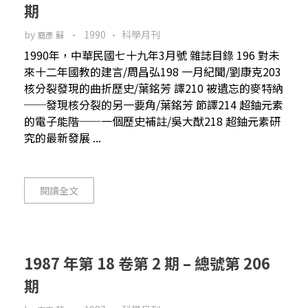
期
by
1990
科學月刊
裔彥 蘇
1990年，中華民國七十九年3月號 雜誌目錄 196 對未
來十二年國教的建言/周昌弘198 一月紀聞/劉康克203
核分裂發現的曲折歷史/葉銘芳 譯210 被遺忘的麥特納
──發現核分裂的另一要角/葉銘芳 節譯214 超鈾元素
的電子能階──一個歷史補註/吳大猷218 超鈾元素研
究的最新發展 ...
閱讀全文
1987 年第 18 卷第 2 期 – 總號第 206
期