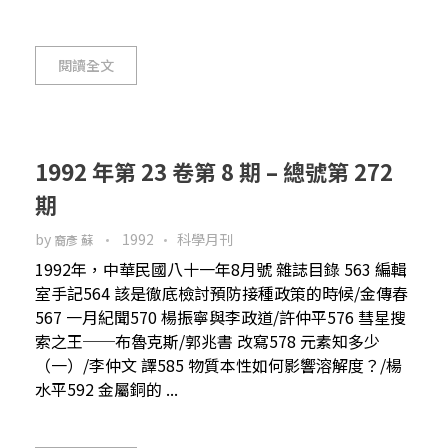
閱讀全文
1992 年第 23 卷第 8 期 – 總號第 272
期
by
1992
科學月刊
裔彥 蘇
1992年，中華民國八十一年8月號 雜誌目錄 563 編輯
室手記564 該是徹底檢討預防接種政策的時候/金傳春
567 一月紀聞570 楊振寧與李政道/許仲平576 彗星搜
索之王──布魯克斯/郭兆書 改寫578 元素知多少
（一）/李仲文 譯585 物質本性如何影響溶解度？/楊
水平592 金屬銅的 ...