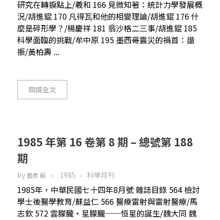
研究在轉捩點上/羲和 166 見微知著：統計力學發展概
況/胡進錕 170 凡得瓦和他的相變理論/胡進錕 176 什
麼是碎形學？/楊慶祥 181 翁沙格二三事/胡進錕 185
科學面臨的挑戰/牟中原 195 墨西哥震災的禍首：諧
振/黃柏壽 ...
閱讀全文
1985 年第 16 卷第 8 期 – 總號第 188
期
by
1985
科學月刊
裔彥 蘇
1985年，中華民國七十四年8月號 雜誌目錄 564 檢討
學士後醫學教育/蘇益仁 566 醫療雷射與雷射醫療/馬
志欽 572 雲朦朧‧星朦朧──恒星的誕生/魏大同 魏