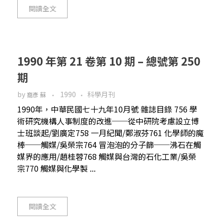
閱讀全文
1990 年第 21 卷第 10 期 – 總號第 250
期
by
1990
科學月刊
裔彥 蘇
1990年，中華民國七十九年10月號 雜誌目錄 756 學
術研究機構人事制度的改進──從中研院考慮設立博
士班談起/劉廣定758 一月紀聞/鄭淑芬761 化學師的魔
棒──觸媒/吳榮宗764 冒泡泡的分子篩──沸石在觸
媒界的應用/趙桂蓉768 觸媒與台灣的石化工業/吳榮
宗770 觸媒與化學製 ...
閱讀全文