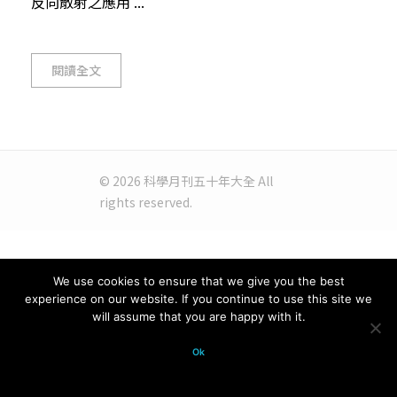
反向散射之應用 ...
閱讀全文
© 2026 科學月刊五十年大全 All
rights reserved.
We use cookies to ensure that we give you the best
experience on our website. If you continue to use this site we
will assume that you are happy with it.
Ok