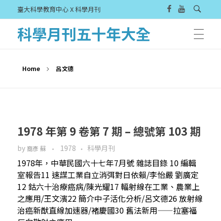
臺大科學教育中心 X 科學月刊
科學月刊五十年大全
Home
呂文德
1978 年第 9 卷第 7 期 – 總號第 103 期
by
1978
科學月刊
裔彥 蘇
1978年，中華民國六十七年7月號 雜誌目錄 10 編輯
室報告11 速謀工業自立消弭對日依賴/李怡嚴 劉廣定
12 鈷六十治療癌病/陳光耀17 輻射線在工業、農業上
之應用/王文濱22 簡介中子活化分析/呂文德26 放射線
治癌新猷直線加速器/褚慶國30 舊法新用——拉塞福