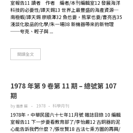
室報告11 讀者 作者 編者/本刊編輯室12 發展海洋
科技的必要性/譚天錫13 世界上最豐盛的海產資源─
南極蝦/譚天錫 廖順澤32 魚也要，熊掌也要/曹亮吉35
淺談化妝品的化學/朱一珊38 新機器帶來的新物理
──夸克、輕子與 ...
閱讀全文
1978 年第 9 卷第 11 期 – 總號第 107
期
by
1978
科學月刊
裔彥 蘇
1978年，中華民國六十七年11月號 雜誌目錄 10 編輯
室報告11 下一步要看教育部了/李怡嚴12 古銅器的泥
心能告訴我們什麼？/張世賢18 古法七乘方圖的再興/