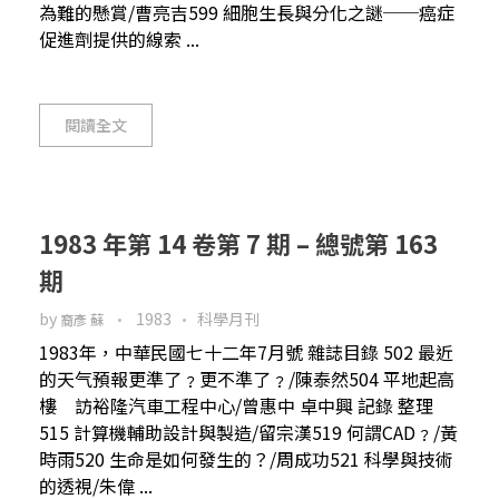
為難的懸賞/曹亮吉599 細胞生長與分化之謎──癌症
促進劑提供的線索 ...
閱讀全文
1983 年第 14 卷第 7 期 – 總號第 163
期
by
1983
科學月刊
裔彥 蘇
1983年，中華民國七十二年7月號 雜誌目錄 502 最近
的天气預報更準了﹖更不準了﹖/陳泰然504 平地起高
樓 訪裕隆汽車工程中心/曾惠中 卓中興 記錄 整理
515 計算機輔助設計與製造/留宗漢519 何謂CAD﹖/黃
時雨520 生命是如何發生的？/周成功521 科學與技術
的透視/朱偉 ...