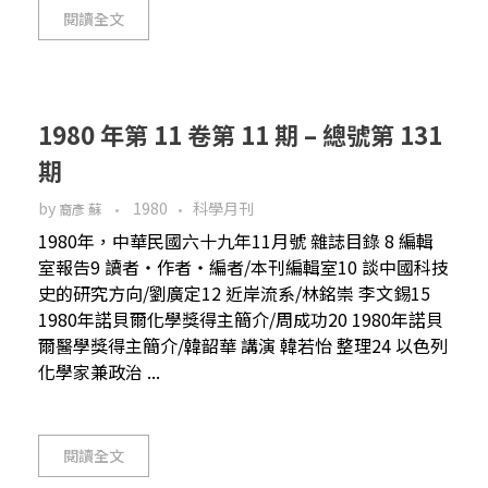
閱讀全文
1980 年第 11 卷第 11 期 – 總號第 131
期
by
1980
科學月刊
裔彥 蘇
1980年，中華民國六十九年11月號 雜誌目錄 8 編輯
室報告9 讀者‧作者‧編者/本刊編輯室10 談中國科技
史的研究方向/劉廣定12 近岸流系/林銘崇 李文錫15
1980年諾貝爾化學獎得主簡介/周成功20 1980年諾貝
爾醫學獎得主簡介/韓韶華 講演 韓若怡 整理24 以色列
化學家兼政治 ...
閱讀全文