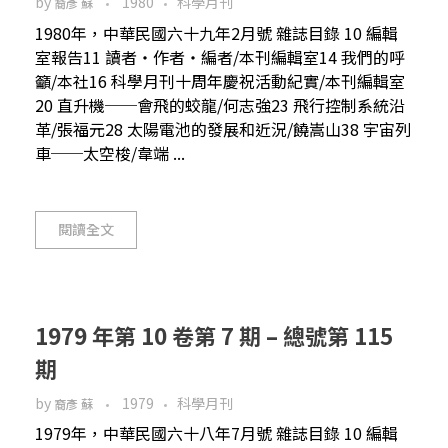
by
1980
科學月刊
裔彥 蘇
1980年，中華民國六十九年2月號 雜誌目錄 10 編輯
室報告11 讀者‧作者‧編者/本刊編輯室14 我們的呼
籲/本社16 科學月刊十周年慶祝活動紀實/本刊編輯室
20 直升機──會飛的蛟龍/何志強23 飛行控制系統沿
革/張福元28 太陽電池的發展和近況/饒嵩山38 宇宙列
車──太空梭/韋端 ...
閱讀全文
1979 年第 10 卷第 7 期 – 總號第 115
期
by
1979
科學月刊
裔彥 蘇
1979年，中華民國六十八年7月號 雜誌目錄 10 編輯