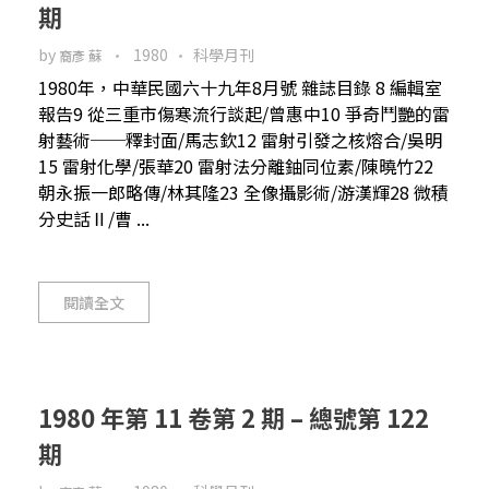
期
by
1980
科學月刊
裔彥 蘇
1980年，中華民國六十九年8月號 雜誌目錄 8 編輯室
報告9 從三重市傷寒流行談起/曾惠中10 爭奇鬥艷的雷
射藝術──釋封面/馬志欽12 雷射引發之核熔合/吳明
15 雷射化學/張華20 雷射法分離鈾同位素/陳曉竹22
朝永振一郎略傳/林其隆23 全像攝影術/游漢輝28 微積
分史話Ⅱ/曹 ...
閱讀全文
1980 年第 11 卷第 2 期 – 總號第 122
期