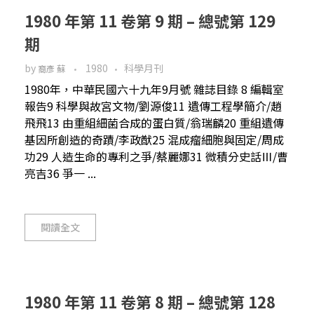
1980 年第 11 卷第 9 期 – 總號第 129
期
by
1980
科學月刊
裔彥 蘇
1980年，中華民國六十九年9月號 雜誌目錄 8 編輯室
報告9 科學與故宮文物/劉源俊11 遺傳工程學簡介/趙
飛飛13 由重組細菌合成的蛋白質/翁瑞麟20 重組遺傳
基因所創造的奇蹟/李政猷25 混成瘤細胞與固定/周成
功29 人造生命的專利之爭/蔡麗娜31 微積分史話Ⅲ/曹
亮吉36 爭一 ...
閱讀全文
1980 年第 11 卷第 8 期 – 總號第 128