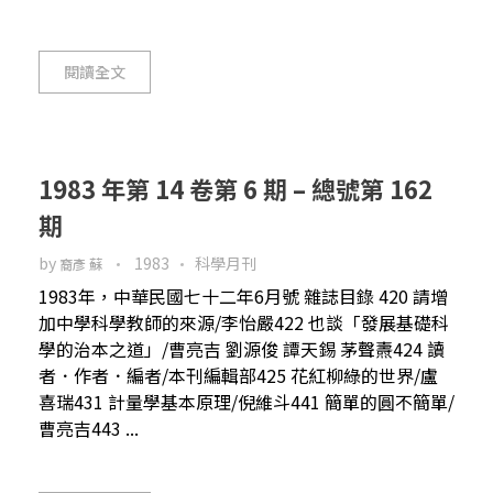
閱讀全文
1983 年第 14 卷第 6 期 – 總號第 162
期
by
1983
科學月刊
裔彥 蘇
1983年，中華民國七十二年6月號 雜誌目錄 420 請增
加中學科學教師的來源/李怡嚴422 也談「發展基礎科
學的治本之道」/曹亮吉 劉源俊 譚天錫 茅聲燾424 讀
者．作者．編者/本刊編輯部425 花紅柳綠的世界/盧
喜瑞431 計量學基本原理/倪維斗441 簡單的圓不簡單/
曹亮吉443 ...