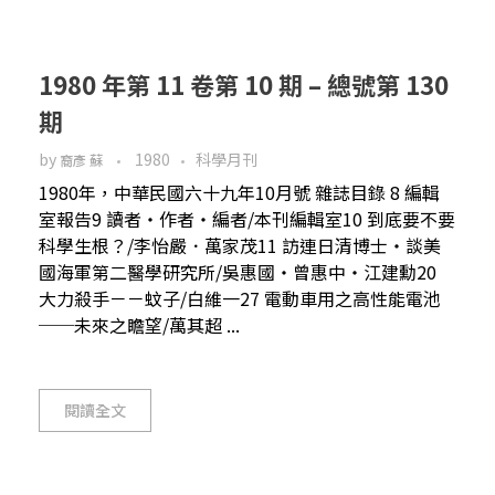
1980 年第 11 卷第 10 期 – 總號第 130
期
by
1980
科學月刊
裔彥 蘇
1980年，中華民國六十九年10月號 雜誌目錄 8 編輯
室報告9 讀者‧作者‧編者/本刊編輯室10 到底要不要
科學生根？/李怡嚴．萬家茂11 訪連日清博士‧談美
國海軍第二醫學研究所/吳惠國‧曾惠中‧江建勳20
大力殺手－－蚊子/白維一27 電動車用之高性能電池
──未來之瞻望/萬其超 ...
閱讀全文