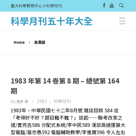
臺大科學教育中心 X 科學月刊
科學月刊五十年大全
Home
吳惠國
1983 年第 14 卷第 8 期 – 總號第 164
期
by
1983
科學月刊
裔彥 蘇
1983年，中華民國七十二年8月號 雜誌目錄 584 從
「考得好不好？題目難不難？」談起──聯考改革之
道/曹亮吉586 分配式系統/李中民589 淺談高速運算大
型電腦/葛亦愚592 電腦輔助教學/李進寶596 令人左右