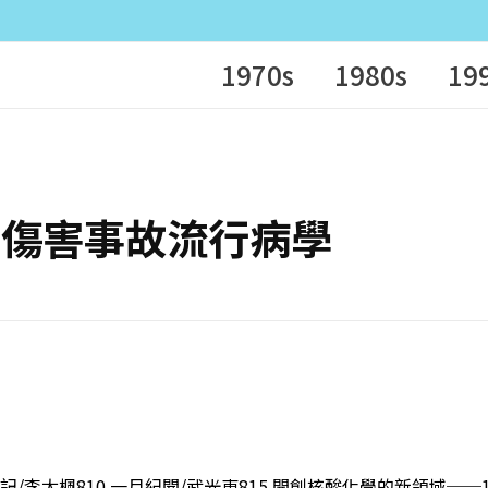
1970s
1980s
19
台灣地區傷害事故流行病學
手記/李太楓810 一月紀聞/武光東815 開創核酸化學的新領域─