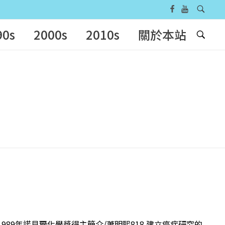
90s
2000s
2010s
關於本站
─1989年諾貝爾化學獎得主簡介/蕭明熙818 建立癌症研究的