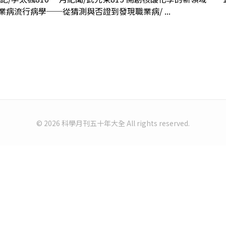
業病流行病學──從猜測與否證到發現職業病/ ...
© 2026 科學月刊五十年大全 All rights reserved.