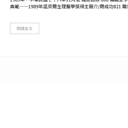
典範──1989年諾貝爾生理醫學獎得主簡介/周成功821 職
閱讀全文