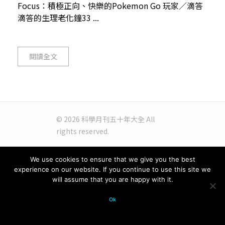
Focus：積極正向、快樂的Pokemon Go 玩家／滴答
滴答的生理老化鐘33 ...
閱讀全文
© 2026 科學月刊五十年大全 All
rights reserved.
We use cookies to ensure that we give you the best
experience on our website. If you continue to use this site we
will assume that you are happy with it.
Ok