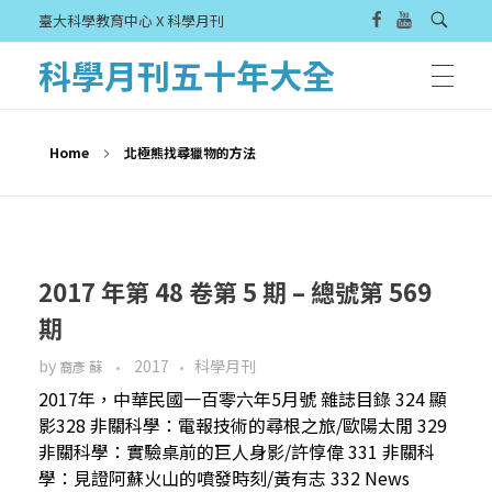
臺大科學教育中心 X 科學月刊
科學月刊五十年大全
Home
北極熊找尋獵物的方法
2017 年第 48 卷第 5 期 – 總號第 569
期
by
2017
科學月刊
裔彥 蘇
2017年，中華民國一百零六年5月號 雜誌目錄 324 顯
影328 非關科學：電報技術的尋根之旅/歐陽太閒 329
非關科學：實驗桌前的巨人身影/許惇偉 331 非關科
學：見證阿蘇火山的噴發時刻/黃有志 332 News