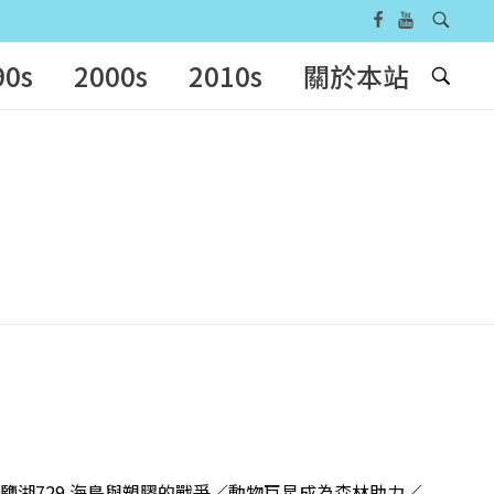
90s
2000s
2010s
關於本站
救伊朗鹽湖729 海鳥與塑膠的戰爭／動物巨星成為森林助力／