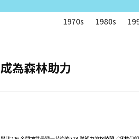
1970s
1980s
19
物巨星成為森林助力
0月科學趣726 金門地質景觀—花崗岩728 融解中的格陵蘭／拯