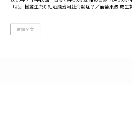
「兆」樹叢生730 紅酒能治阿茲海默症？／葡萄果渣 成生質能
閱讀全文