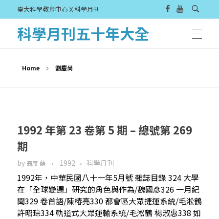
臺大科學教育中心 X 科學月刊
科學月刊五十年大全
Home
劉慶尚
1992 年第 23 卷第 5 期 – 總號第 269
期
by
1992
科學月刊
裔彥 蘇
1992年，中華民國八十一年5月號 雜誌目錄 324 大學
在「全球變遷」研究的角色與作為/魏國彥326 一月紀
聞329 卷首語/陳椿亮330 都會區大眾捷運系統/毛淞鶴
許昭琮334 軌道式大眾運輸系統/毛淞鶴 楊淑惠338 如