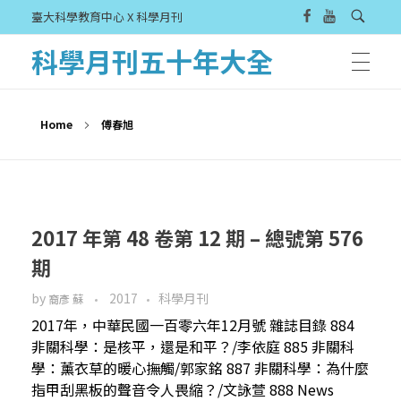
臺大科學教育中心 X 科學月刊
科學月刊五十年大全
Home
傅春旭
2017 年第 48 卷第 12 期 – 總號第 576
期
by
2017
科學月刊
裔彥 蘇
2017年，中華民國一百零六年12月號 雜誌目錄 884
非關科學：是核平，還是和平？/李依庭 885 非關科
學：薰衣草的暖心撫觸/郭家銘 887 非關科學：為什麼
指甲刮黑板的聲音令人畏縮？/文詠萱 888 News