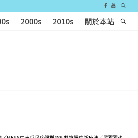
90s
2000s
2010s
關於本站
火蟻／MERS中東呼吸症候群489 對抗腸癌新療法／黑猩猩也