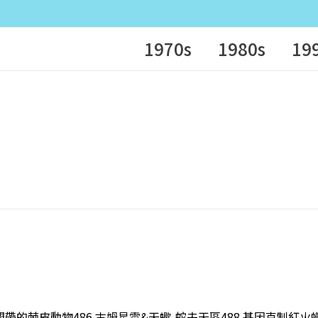
1970s
1980s
19
潮間帶的棘皮動物486 古姆星雲&天蠍-蛇夫天區488 基因克制紅