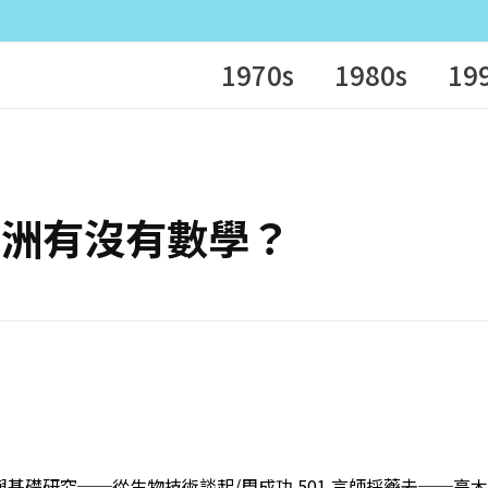
1970s
1980s
19
世紀歐洲有沒有數學？
技與基礎研究──從生物技術談起/周成功 501 言師採藥去──高木