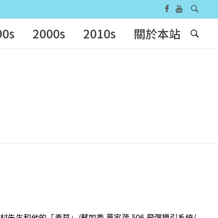
90s
2000s
2010s
關於本站
村先生和他的「青草」/蔡如秀 萬家茂 506 飛彈導引系統/