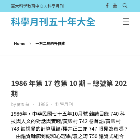
臺大科學教育中心 X 科學月刊
科學月刊五十年大全
Home
一石二鳥的升糖素
1986 年第 17 卷第 10 期 – 總號第 202
期
by
1986
科學月刊
裔彥 蘇
1986年，中華民國七十五年10月號 雜誌目錄 740 科
技與人文的對話與實踐/黃榮村 742 卷首語/黃榮村
743 談視覺的計算理論/櫻井正二郎 747 眼見為真嗎？
─由錯覺輪廓到認知心理學/袁之琦 750 錯覺式組合