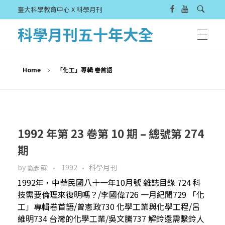
臺大科學教育中心 X 科學月刊
科學月刊五十年大全
Home
「化工」專輯 卷首語
1992 年第 23 卷第 10 期 – 總號第 274
期
by
1992
科學月刊
裔彥 蘇
1992年，中華民國八十一年10月號 雜誌目錄 724 科
技需要倫理來復明嗎？/李國偉726 一月紀聞729 「化
工」專輯卷首語/曾憲政730 化學工業與化學工程/呂
維明734 台灣的化學工業/吳文騰737 解鈴還需繫鈴人