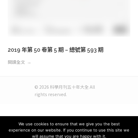
2019 年第 50 卷第 5 期 – 總號第 593 期
閱讀全文
© 2026 科學月刊五十年大全 All
rights reserved.
We use cookies to ensure that we give you the best
experience on our website. If you continue to use this site we
will assume that you are happy with it.