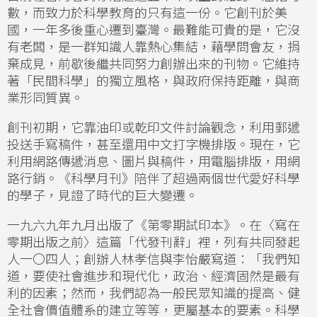
數，而致力於科學教育的只有這一份。它創刊於美
國，一年多後重心遷到臺灣。最難能可貴的是，它沒
有老闆，是一群知識人靠熱心集結，藉學問會友，捐
棄成見，前歇後繼共同努力創辦出來的刊物。它維持
著「民間科學」的獨立風格，與政府保持距離，與商
業形同質異。
創刊初期，它靠油印或乾印文件討論觀念，利用郵遞
投送手寫稿件，甚至還用中文打字機排版。現在，它
利用網路傳遞消息、圖片與稿件，用電腦排版，用網
路行銷。《科學月刊》陪伴了超過兩個世代愛好科學
的學子，見證了時代的巨大變遷。
一九六九年九月出版了《第零期試印本》。在〈寫在
零期出版之前〉這篇「代發刊辭」裡，列有共同發起
人一〇四人；創辦人林孝信與李怡嚴寫道：「我們知
道，要使社會進步和現代化，政治、經濟固然是最有
利的因素；然而，我們認為一般民眾知識的提高、健
全社會價值體系的建立等等，更屬基本的要素。科學