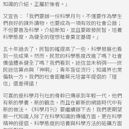
知識的介紹，正屬於後者。」
又宣告：「我們要辦一份科學月刊，不僅要作為學生
們良好的課外讀物，也要成為一項有效的社會公器；
不但要普及科學，介紹新知，並且要啟發民智，培養
科學態度，為健全的理想社會奠定基礎。」
五十年過去了，民智的確提高了一些，科學發展也看
到一些成果。然而，民眾的科學態度改進了嗎？社會
價值體系健全了嗎？我們看到，迷信並未稍弭──庶
民迷信算命與「神明」；青年盲從流行；知識界也常
偏執一方。我們的社會距離蔡元培當年提倡的「理
信」還差得遠！
可喜的是科學月刊社的骨幹已傳承到年輕一代，他們
有新的學養、新的觀念，而且在嶄新的網路時代中有
新的做法。《科學月刊》要繼續辦下去！我們更期望
新一代知識人除了在科學知識的傳播方面，更在科學
精神的提倡、科學態度的培養與科學方法的砥礪方面