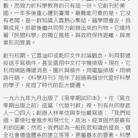
數，而致力於科學教育的只有這一份。它創刊於美
國，一年多後重心遷到臺灣。最難能可貴的是，它沒
有老闆，是一群知識人靠熱心集結，藉學問會友，捐
棄成見，前歇後繼共同努力創辦出來的刊物。它維持
著「民間科學」的獨立風格，與政府保持距離，與商
業形同質異。
創刊初期，它靠油印或乾印文件討論觀念，利用郵遞
投送手寫稿件，甚至還用中文打字機排版。現在，它
利用網路傳遞消息、圖片與稿件，用電腦排版，用網
路行銷。《科學月刊》陪伴了超過兩個世代愛好科學
的學子，見證了時代的巨大變遷。
一九六九年九月出版了《第零期試印本》。在〈寫在
零期出版之前〉這篇「代發刊辭」裡，列有共同發起
人一〇四人；創辦人林孝信與李怡嚴寫道：「我們知
道，要使社會進步和現代化，政治、經濟固然是最有
利的因素；然而，我們認為一般民眾知識的提高、健
全社會價值體系的建立等等，更屬基本的要素。科學