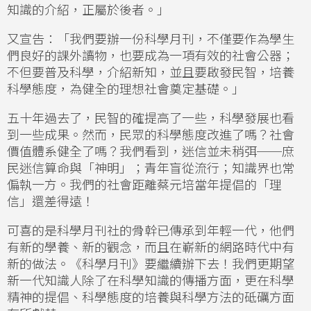
知識的介紹，正屬於後者。」
又宣告：「我們要辦一份科學月刊，不僅要作為學生
們良好的課外讀物，也要成為一項有效的社會公器；
不但要普及科學，介紹新知，並且要啟發民智，培養
科學態度，為健全的理想社會奠定基礎。」
五十年過去了，民智的確提高了一些，科學發展也看
到一些成果。然而，民眾的科學態度改進了嗎？社會
價值體系健全了嗎？我們看到，迷信並未稍弭──庶
民迷信算命與「神明」；青年盲從流行；知識界也常
偏執一方。我們的社會距離蔡元培當年提倡的「理
信」還差得遠！
可喜的是科學月刊社的骨幹已傳承到年輕一代，他們
有新的學養、新的觀念，而且在嶄新的網路時代中有
新的做法。《科學月刊》要繼續辦下去！我們更期望
新一代知識人除了在科學知識的傳播方面，更在科學
精神的提倡、科學態度的培養與科學方法的砥礪方面