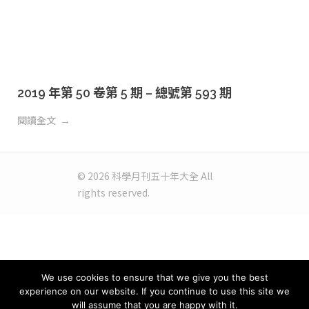
2019 年第 50 卷第 5 期 – 總號第 593 期
閱讀全文
© 2026 科學月刊五十年大全 All
rights reserved.
We use cookies to ensure that we give you the best
experience on our website. If you continue to use this site we
will assume that you are happy with it.