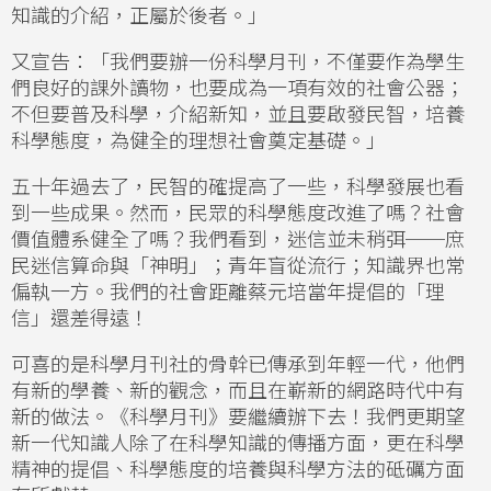
知識的介紹，正屬於後者。」
又宣告：「我們要辦一份科學月刊，不僅要作為學生
們良好的課外讀物，也要成為一項有效的社會公器；
不但要普及科學，介紹新知，並且要啟發民智，培養
科學態度，為健全的理想社會奠定基礎。」
五十年過去了，民智的確提高了一些，科學發展也看
到一些成果。然而，民眾的科學態度改進了嗎？社會
價值體系健全了嗎？我們看到，迷信並未稍弭──庶
民迷信算命與「神明」；青年盲從流行；知識界也常
偏執一方。我們的社會距離蔡元培當年提倡的「理
信」還差得遠！
可喜的是科學月刊社的骨幹已傳承到年輕一代，他們
有新的學養、新的觀念，而且在嶄新的網路時代中有
新的做法。《科學月刊》要繼續辦下去！我們更期望
新一代知識人除了在科學知識的傳播方面，更在科學
精神的提倡、科學態度的培養與科學方法的砥礪方面