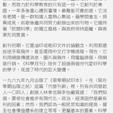
數，而致力於科學教育的只有這一份。它創刊於美
國，一年多後重心遷到臺灣。最難能可貴的是，它沒
有老闆，是一群知識人靠熱心集結，藉學問會友，捐
棄成見，前歇後繼共同努力創辦出來的刊物。它維持
著「民間科學」的獨立風格，與政府保持距離，與商
業形同質異。
創刊初期，它靠油印或乾印文件討論觀念，利用郵遞
投送手寫稿件，甚至還用中文打字機排版。現在，它
利用網路傳遞消息、圖片與稿件，用電腦排版，用網
路行銷。《科學月刊》陪伴了超過兩個世代愛好科學
的學子，見證了時代的巨大變遷。
一九六九年九月出版了《第零期試印本》。在〈寫在
零期出版之前〉這篇「代發刊辭」裡，列有共同發起
人一〇四人；創辦人林孝信與李怡嚴寫道：「我們知
道，要使社會進步和現代化，政治、經濟固然是最有
利的因素；然而，我們認為一般民眾知識的提高、健
全社會價值體系的建立等等，更屬基本的要素。科學