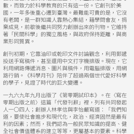
數，而致力於科學教育的只有這一份。它創刊於美
國，一年多後重心遷到臺灣。最難能可貴的是，它沒
有老闆，是一群知識人靠熱心集結，藉學問會友，捐
棄成見，前歇後繼共同努力創辦出來的刊物。它維持
著「民間科學」的獨立風格，與政府保持距離，與商
業形同質異。
創刊初期，它靠油印或乾印文件討論觀念，利用郵遞
投送手寫稿件，甚至還用中文打字機排版。現在，它
利用網路傳遞消息、圖片與稿件，用電腦排版，用網
路行銷。《科學月刊》陪伴了超過兩個世代愛好科學
的學子，見證了時代的巨大變遷。
一九六九年九月出版了《第零期試印本》。在〈寫在
零期出版之前〉這篇「代發刊辭」裡，列有共同發起
人一〇四人；創辦人林孝信與李怡嚴寫道：「我們知
道，要使社會進步和現代化，政治、經濟固然是最有
利的因素；然而，我們認為一般民眾知識的提高、健
全社會價值體系的建立等等，更屬基本的要素。科學