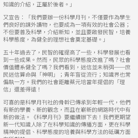
知識的介紹，正屬於後者。」
又宣告：「我們要辦一份科學月刊，不僅要作為學生
們良好的課外讀物，也要成為一項有效的社會公器；
不但要普及科學，介紹新知，並且要啟發民智，培養
科學態度，為健全的理想社會奠定基礎。」
五十年過去了，民智的確提高了一些，科學發展也看
到一些成果。然而，民眾的科學態度改進了嗎？社會
價值體系健全了嗎？我們看到，迷信並未稍弭──庶
民迷信算命與「神明」；青年盲從流行；知識界也常
偏執一方。我們的社會距離蔡元培當年提倡的「理
信」還差得遠！
可喜的是科學月刊社的骨幹已傳承到年輕一代，他們
有新的學養、新的觀念，而且在嶄新的網路時代中有
新的做法。《科學月刊》要繼續辦下去！我們更期望
新一代知識人除了在科學知識的傳播方面，更在科學
精神的提倡、科學態度的培養與科學方法的砥礪方面