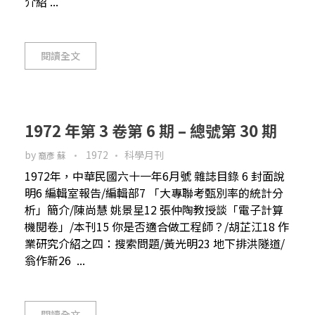
介紹 ...
閱讀全文
1972 年第 3 卷第 6 期 – 總號第 30 期
by
1972
科學月刊
裔彥 蘇
1972年，中華民國六十一年6月號 雜誌目錄 6 封面說
明6 編輯室報告/編輯部7 「大專聯考甄別率的統計分
析」簡介/陳尚慧 姚景星12 張仲陶教授談「電子計算
機閱卷」/本刊15 你是否適合做工程師？/胡芷江18 作
業研究介紹之四：搜索問題/黃光明23 地下排洪隧道/
翁作新26 ...
閱讀全文