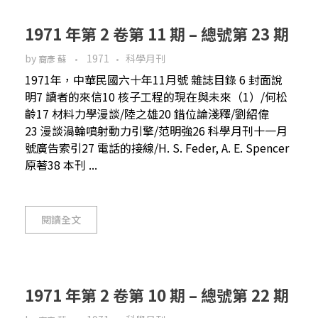
1971 年第 2 卷第 11 期 – 總號第 23 期
by
1971
科學月刊
裔彥 蘇
1971年，中華民國六十年11月號 雜誌目錄 6 封面說
明7 讀者的來信10 核子工程的現在與未來（1）/何松
齡17 材料力學漫談/陸之雄20 錯位論淺釋/劉紹偉
23 漫談渦輪噴射動力引擎/范明強26 科學月刊十一月
號廣告索引27 電話的接線/H. S. Feder, A. E. Spencer
原著38 本刊 ...
閱讀全文
1971 年第 2 卷第 10 期 – 總號第 22 期