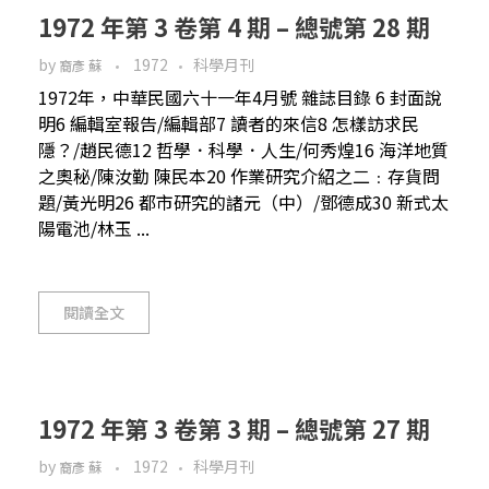
1972 年第 3 卷第 4 期 – 總號第 28 期
by
1972
科學月刊
裔彥 蘇
1972年，中華民國六十一年4月號 雜誌目錄 6 封面說
明6 編輯室報告/編輯部7 讀者的來信8 怎樣訪求民
隱？/趙民德12 哲學．科學．人生/何秀煌16 海洋地質
之奧秘/陳汝勤 陳民本20 作業研究介紹之二﹕存貨問
題/黃光明26 都市研究的諸元（中）/鄧德成30 新式太
陽電池/林玉 ...
閱讀全文
1972 年第 3 卷第 3 期 – 總號第 27 期
by
1972
科學月刊
裔彥 蘇