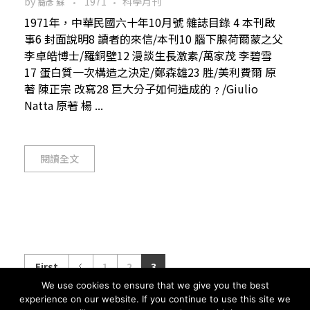
by
1971
科學月刊
裔彥 蘇
1971年，中華民國六十年10月號 雜誌目錄 4 本刊啟
事6 封面說明8 讀者的來信/本刊10 腦下腺荷爾蒙之父
李卓皓博士/羅銅壁12 漫談生長激素/萬家茂 李碧雪
17 蛋白質一次構造之決定/鄭森雄23 胜/美利費爾 原
著 陳正宗 改寫28 巨大分子如何造成的﹖/Giulio
Natta 原著 楊 ...
閱讀全文
First
1
2
3
We use cookies to ensure that we give you the best
experience on our website. If you continue to use this site we