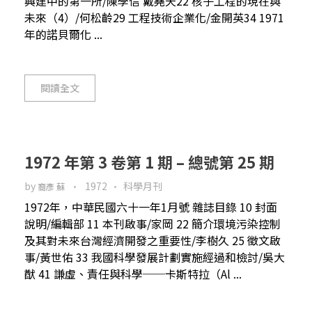
興建中的第一所/陳學信 戴堯天22 核子工程的現在與
未來（4）/何松齡29 工程技術企業化/金開英34 1971
年的諾貝爾化 ...
閱讀全文
1972 年第 3 卷第 1 期 – 總號第 25 期
by
1972
科學月刊
裔彥 蘇
1972年，中華民國六十一年1月號 雜誌目錄 10 封面
說明/編輯部 11 本刊啟事/家岡 22 簡介環境污染控制
及其對未來台灣經濟開發之重要性/李樹久 25 徵文啟
事/黃世佑 33 我國科學發展計劃實施經過和檢討/吳大
猷 41 謙虛、責任與科學──卡斯特拉（Al ...