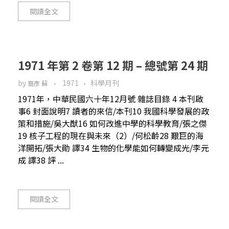
閱讀全文
1971 年第 2 卷第 12 期 – 總號第 24 期
by
1971
科學月刊
裔彥 蘇
1971年，中華民國六十年12月號 雜誌目錄 4 本刊啟
事6 封面說明7 讀者的來信/本刊10 我國科學發展的政
策和措施/吳大猷16 如何改進中學的科學教育/張之傑
19 核子工程的現在與未來（2）/何松齡28 艱巨的海
洋開拓/張大勛 譯34 生物的化學能如何轉變成光/李元
成 譯38 評 ...
閱讀全文