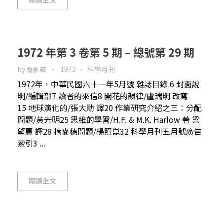
1972 年第 3 卷第 5 期 – 總號第 29 期
by
1972
科學月刊
裔彥 蘇
1972年，中華民國六十一年5月號 雜誌目錄 6 封面說
明/編輯部7 讀者的來信8 開花的韻律/盧瑞明 改寫
15 地球演化的/張大勛 譯20 作業研究介紹之三：分配
問題/黃光明25 思維的學習/H.F. & M.K. Harlow 著 梁
望惠 譯28 摘麥穗問題/楊照崑32 科學月刊五月號廣告
索引3 ...
閱讀全文