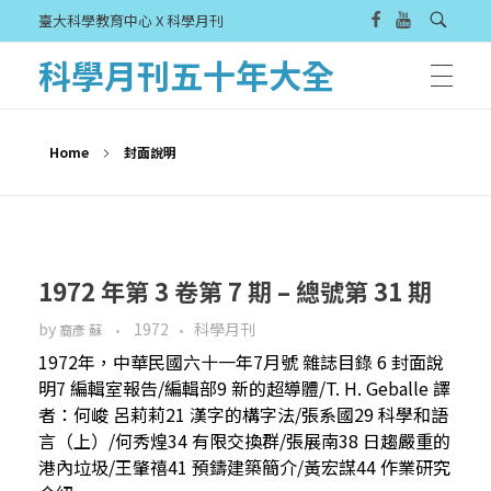
臺大科學教育中心 X 科學月刊
科學月刊五十年大全
Home
封面說明
1972 年第 3 卷第 7 期 – 總號第 31 期
by
1972
科學月刊
裔彥 蘇
1972年，中華民國六十一年7月號 雜誌目錄 6 封面說
明7 編輯室報告/編輯部9 新的超導體/T. H. Geballe 譯
者：何峻 呂莉莉21 漢字的構字法/張系國29 科學和語
言（上）/何秀煌34 有限交換群/張展南38 日趨嚴重的
港內垃圾/王肇禧41 預鑄建築簡介/黃宏謀44 作業研究