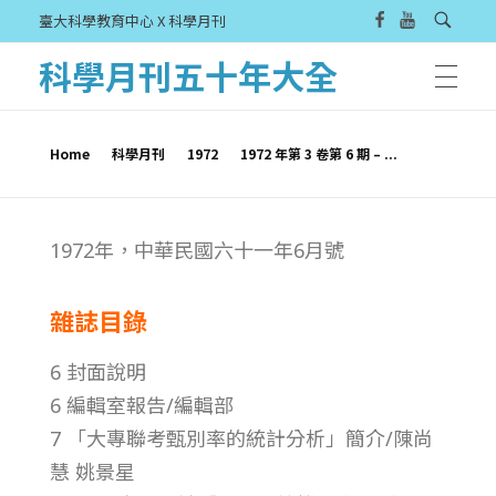
臺大科學教育中心 X 科學月刊
科學月刊五十年大全
Home
科學月刊
1972
1972 年第 3 卷第 6 期 – ...
1
1972年，中華民國六十一年6月號
9
雜誌目錄
7
6 封面說明
2
6 編輯室報告/編輯部
7 「大專聯考甄別率的統計分析」簡介/陳尚
年
慧 姚景星