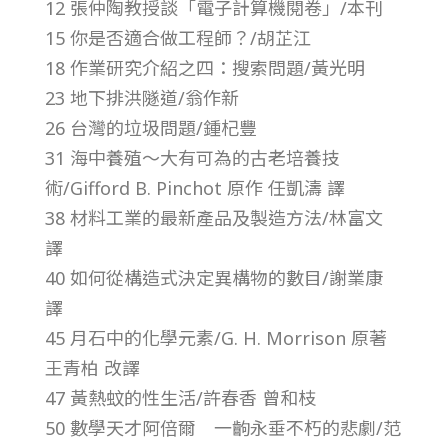
12 張仲陶教授談「電子計算機閱卷」/本刊
第
15 你是否適合做工程師？/胡芷江
18 作業研究介紹之四：搜索問題/黃光明
3
23 地下排洪隧道/翁作新
26 台灣的垃圾問題/鍾杞豐
卷
31 海中養殖～大有可為的古老培養技
第
術/Gifford B. Pinchot 原作 任凱濤 譯
38 材料工業的最新產品及製造方法/林富文
6
譯
40 如何從構造式決定異構物的數目/謝業康
期
譯
45 月石中的化學元素/G. H. Morrison 原著
–
王青柏 改譯
47 黃熱蚊的性生活/許春香 曾和枝
總
50 數學天才阿倍爾 一齣永垂不朽的悲劇/范