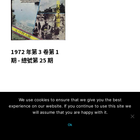
1972 年第 3 卷第 1
期 - 總號第 25 期
We use cookies to ensure that we give you the best
Comments are closed.
experience on our website. If you continue to use this site we
will assume that you are happy with it.
© 2026 科學月刊五十年大全 All
Ok
rights reserved.