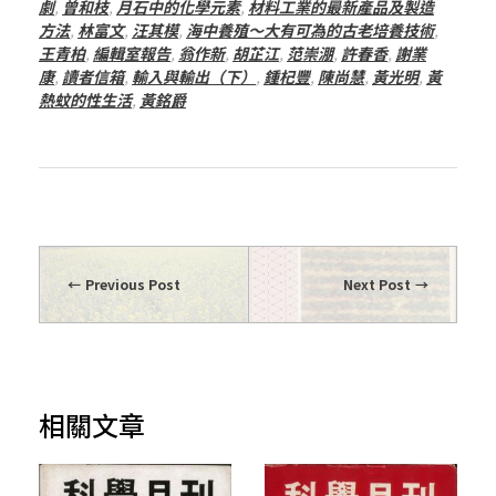
劇
,
曾和枝
,
月石中的化學元素
,
材料工業的最新產品及製造
方法
,
林富文
,
汪其模
,
海中養殖～大有可為的古老培養技術
,
王青柏
,
編輯室報告
,
翁作新
,
胡芷江
,
范崇淜
,
許春香
,
謝業
康
,
讀者信箱
,
輸入與輸出（下）
,
鍾杞豐
,
陳尚慧
,
黃光明
,
黃
熱蚊的性生活
,
黃銘爵
Previous Post
Next Post
相關文章