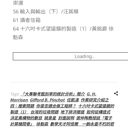
崇淜
號
56 輸入與輸出（下）/汪其模
第
61 讀者信箱
64 十六吋卡式望遠鏡的製造（1）/黃銘爵 徐
3
魁森
0
Loading...
期
Tags:
「大專聯考甄別率的統計分析」簡介
,
G. H.
Morrison
,
Gifford B. Pinchot
,
任凱濤
,
作業研究介紹之
四：搜索問題
,
你是否適合做工程師？
,
十六吋卡式望遠鏡的
製造（1）
,
台灣的垃圾問題
,
地下排洪隧道
,
如何從構造式
決定異構物的數目
,
姚景星
,
封面說明
,
張仲陶教授談「電子
計算機閱卷」
,
徐魁森
,
數學天才阿倍爾 一齣永垂不朽的悲