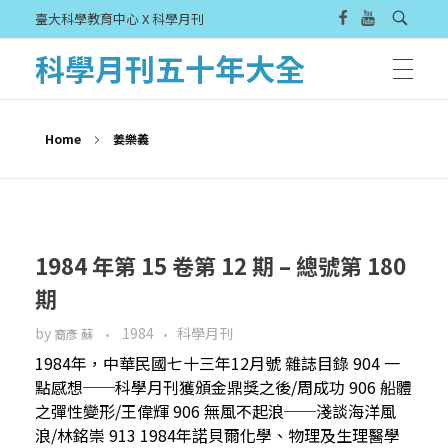
臺大科學教育中心 X 科學月刊
科學月刊五十年大全
Home
姜樂義
1984 年第 15 卷第 12 期 – 總號第 180
期
by
1984
科學月刊
裔彥 蘇
1984年，中華民國七十三年12月號 雜誌目錄 904 一
點感想──科學月刊獲頒金鼎獎之後/周成功 906 船體
之彈性變形/王偉輝 906 無風不起浪──淺談海洋風
浪/林銘崇 913 1984年諾貝爾化學、物理及生理醫學