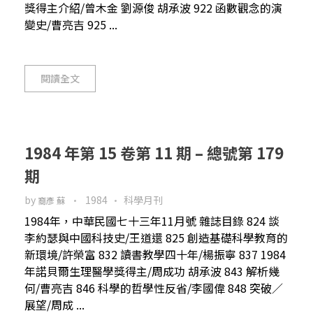
獎得主介紹/曾木金 劉源俊 胡承波 922 函數觀念的演
變史/曹亮吉 925 ...
閱讀全文
1984 年第 15 卷第 11 期 – 總號第 179
期
by
1984
科學月刊
裔彥 蘇
1984年，中華民國七十三年11月號 雜誌目錄 824 談
李約瑟與中國科技史/王道還 825 創造基礎科學教育的
新環境/許榮富 832 讀書教學四十年/楊振寧 837 1984
年諾貝爾生理醫學獎得主/周成功 胡承波 843 解析幾
何/曹亮吉 846 科學的哲學性反省/李國偉 848 突破／
展望/周成 ...