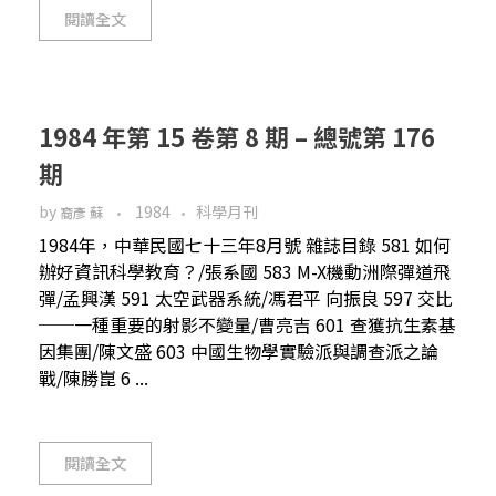
閱讀全文
1984 年第 15 卷第 8 期 – 總號第 176
期
by
1984
科學月刊
裔彥 蘇
1984年，中華民國七十三年8月號 雜誌目錄 581 如何
辦好資訊科學教育？/張系國 583 M-X機動洲際彈道飛
彈/孟興漢 591 太空武器系統/馮君平 向振良 597 交比
──一種重要的射影不變量/曹亮吉 601 查獲抗生素基
因集團/陳文盛 603 中國生物學實驗派與調查派之論
戰/陳勝崑 6 ...
閱讀全文