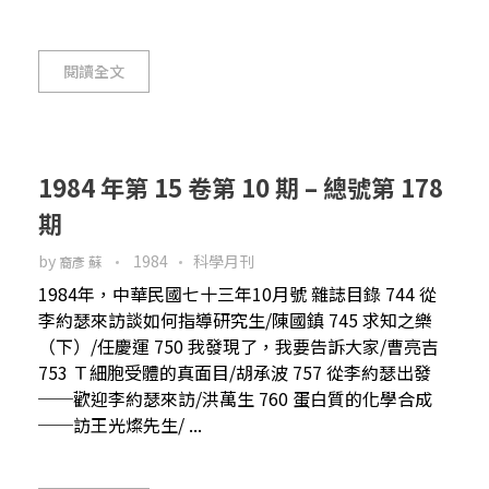
閱讀全文
1984 年第 15 卷第 10 期 – 總號第 178
期
by
1984
科學月刊
裔彥 蘇
1984年，中華民國七十三年10月號 雜誌目錄 744 從
李約瑟來訪談如何指導研究生/陳國鎮 745 求知之樂
（下）/任慶運 750 我發現了，我要告訴大家/曹亮吉
753 Ｔ細胞受體的真面目/胡承波 757 從李約瑟出發
──歡迎李約瑟來訪/洪萬生 760 蛋白質的化學合成
──訪王光燦先生/ ...