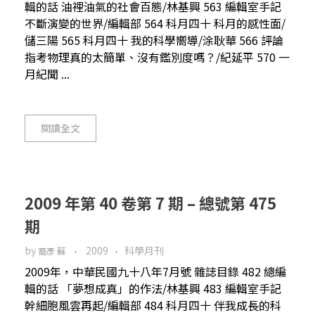
輯的話 油裡油氣的社會百態/林基興 563 編輯室手記
不斷演變的世界/編輯部 564 科月四十 科月的感性面/
儲三陽 565 科月四十 我的科學嚮導/涂耿華 566 評論
指考物理真的太簡單、沒有鑑別度嗎？/紀延平 570 一
月紀聞 ...
閱讀全文
2009 年第 40 卷第 7 期 – 總號第 475
期
by
2009
科學月刊
裔彥 蘇
2009年，中華民國九十八年7月號 雜誌目錄 482 總編
輯的話 「夢想成真」的作法/林基興 483 編輯室手記
幹細胞風雲再起/編輯部 484 科月四十 伴我成長的科