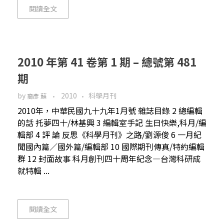
閱讀全文
2010 年第 41 卷第 1 期 – 總號第 481
期
by
2010
科學月刊
裔彥 蘇
2010年，中華民國九十九年1月號 雜誌目錄 2 總編輯
的話 托夢四十/林基興 3 編輯室手記 生日快樂,科月/編
輯部 4 評 論 反思《科學月刊》之路/劉源俊 6 一月紀
聞國內篇／國外篇/編輯部 10 國際期刊傳真/特約編輯
群 12 封面故事 科月創刊四十周年紀念—台灣科研成
就特輯 ...
閱讀全文