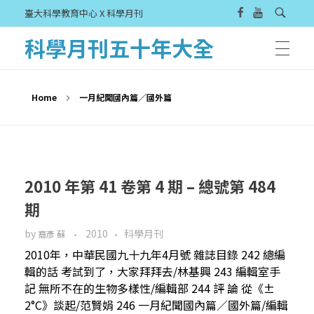
臺大科學教育中心 X 科學月刊
科學月刊五十年大全
Home
一月紀聞國內篇／國外篇
2010 年第 41 卷第 4 期 – 總號第 484
期
by
2010
科學月刊
裔彥 蘇
2010年，中華民國九十九年4月號 雜誌目錄 242 總編
輯的話 考試到了，大家拜拜去/林基興 243 編輯室手
記 無所不在的生物多樣性/編輯部 244 評 論 從《±
2°C》談起/范賢娟 246 一月紀聞國內篇／國外篇/編輯