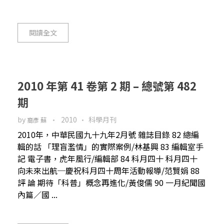
閱讀全文
2010 年第 41 卷第 2 期 – 總號第 482
期
by
2010
科學月刊
裔彥 蘇
2010年，中華民國九十九年2月號 雜誌目錄 82 總編
輯的話 「理盲濫情」的實際案例/林基興 83 編輯室手
記 電子書，虎年風行/編輯部 84 科月四十 科月四十
向未來出航─慶祝科月四十周年活動報導/范賢娟 88
評 論 期待「科普」概念再進化/黃俊儒 90 一月紀聞國
內篇／國 ...