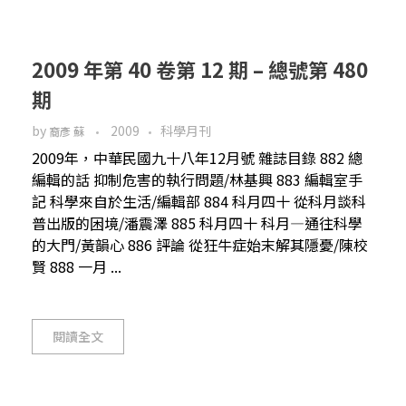
2009 年第 40 卷第 12 期 – 總號第 480
期
by
2009
科學月刊
裔彥 蘇
2009年，中華民國九十八年12月號 雜誌目錄 882 總
編輯的話 抑制危害的執行問題/林基興 883 編輯室手
記 科學來自於生活/編輯部 884 科月四十 從科月談科
普出版的困境/潘震澤 885 科月四十 科月—通往科學
的大門/黃韻心 886 評論 從狂牛症始末解其隱憂/陳校
賢 888 一月 ...
閱讀全文