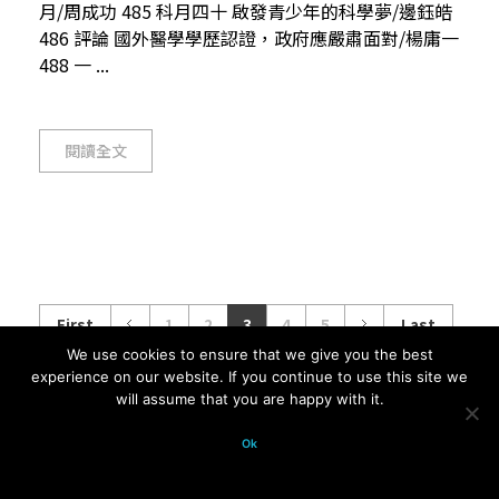
月/周成功 485 科月四十 啟發青少年的科學夢/邊鈺皓
486 評論 國外醫學學歷認證，政府應嚴肅面對/楊庸一
488 一 ...
閱讀全文
First
1
2
3
4
5
Last
We use cookies to ensure that we give you the best
experience on our website. If you continue to use this site we
will assume that you are happy with it.
© 2026 科學月刊五十年大全 All
Ok
rights reserved.