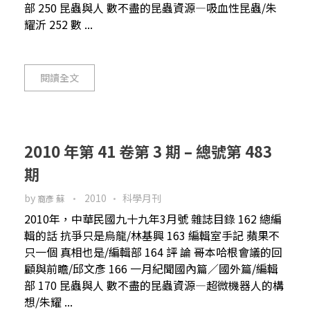
部 250 昆蟲與人 數不盡的昆蟲資源—吸血性昆蟲/朱
耀沂 252 數 ...
閱讀全文
2010 年第 41 卷第 3 期 – 總號第 483
期
by
2010
科學月刊
裔彥 蘇
2010年，中華民國九十九年3月號 雜誌目錄 162 總編
輯的話 抗爭只是烏龍/林基興 163 編輯室手記 蘋果不
只一個 真相也是/編輯部 164 評 論 哥本哈根會議的回
顧與前瞻/邱文彥 166 一月紀聞國內篇／國外篇/編輯
部 170 昆蟲與人 數不盡的昆蟲資源—超微機器人的構
想/朱耀 ...