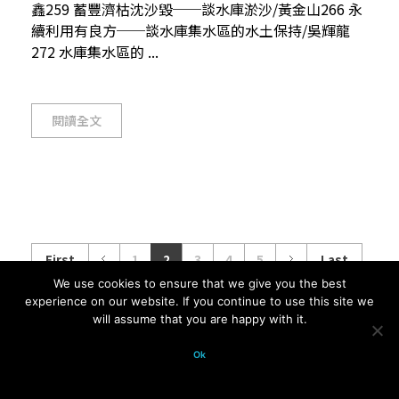
鑫259 蓄豐濟枯沈沙毀──談水庫淤沙/黃金山266 永
續利用有良方──談水庫集水區的水土保持/吳輝龍
272 水庫集水區的 ...
閱讀全文
First
1
2
3
4
5
Last
We use cookies to ensure that we give you the best
experience on our website. If you continue to use this site we
will assume that you are happy with it.
© 2026 科學月刊五十年大全 All
Ok
rights reserved.