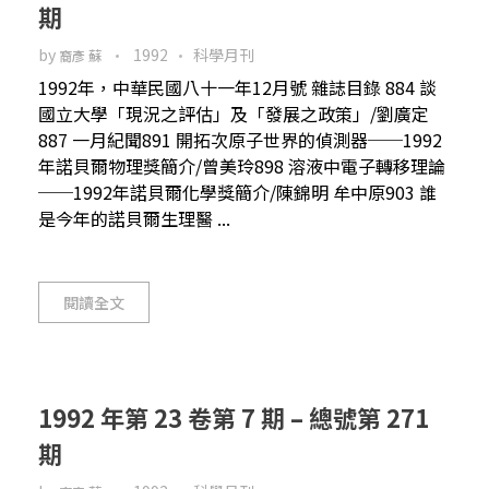
期
by
1992
科學月刊
裔彥 蘇
1992年，中華民國八十一年12月號 雜誌目錄 884 談
國立大學「現況之評估」及「發展之政策」/劉廣定
887 一月紀聞891 開拓次原子世界的偵測器──1992
年諾貝爾物理獎簡介/曾美玲898 溶液中電子轉移理論
──1992年諾貝爾化學獎簡介/陳錦明 牟中原903 誰
是今年的諾貝爾生理醫 ...
閱讀全文
1992 年第 23 卷第 7 期 – 總號第 271
期