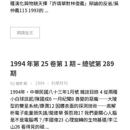
種演化與物競天擇「許靖華對林俊義」辯論的反省/吳
仲義115 1993的 ...
閱讀全文
1994 年第 25 卷第 1 期 – 總號第 289
期
by
1994
科學月刊
裔彥 蘇
1994年，中華民國八十三年1月號 雜誌目錄 4 從兩種
小白球談起/陳國成6 一月紀聞8 善變的惡魔──大陵
型的雙星系統/康潤12 固體表面的探測技術──高解
析電子能量損失譜/龍健華 張哲政17 我們要關心人腦
是不是電腦嗎？/李國偉23 心理旋轉的生物基礎/李江
山26 看得見的磁 ...