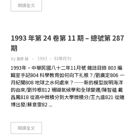
閱讀全文
1993 年第 24 卷第 11 期 – 總號第 287
期
by
1993
科學月刊
裔彥 蘇
1993年，中華民國八十二年11月號 雜誌目錄 803 編
輯室手記804 科學教育如何向下扎根？/劉廣定806 一
月紀聞808 地球之水何處來？──新的模型說明海洋
的由來/劉玲根812 珊瑚氣候學和全球變遷/陳智蘊 戴
昌鳳818 從高中微積分到大學微積分/王九逵821 從賭
博出發/蘇意雯82 ...
閱讀全文