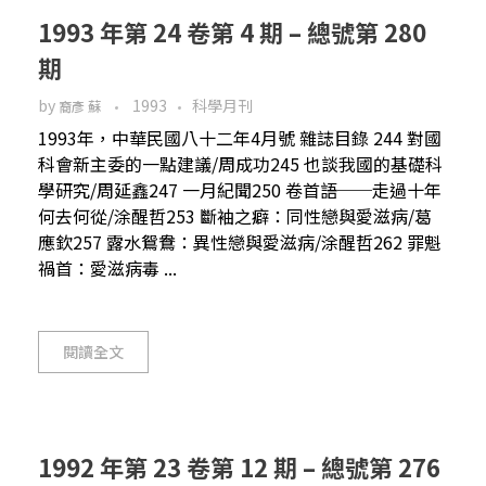
1993 年第 24 卷第 4 期 – 總號第 280
期
by
1993
科學月刊
裔彥 蘇
1993年，中華民國八十二年4月號 雜誌目錄 244 對國
科會新主委的一點建議/周成功245 也談我國的基礎科
學研究/周延鑫247 一月紀聞250 卷首語──走過十年
何去何從/涂醒哲253 斷袖之癖：同性戀與愛滋病/葛
應欽257 露水鴛鴦：異性戀與愛滋病/涂醒哲262 罪魁
禍首：愛滋病毒 ...
閱讀全文
1992 年第 23 卷第 12 期 – 總號第 276