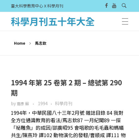
臺大科學教育中心 X 科學月刊
科學月刊五十年大全
Home
馬志欽
1994 年第 25 卷第 2 期 – 總號第 290
期
by
1994
科學月刊
裔彥 蘇
1994年，中華民國八十三年2月號 雜誌目錄 84 我對
全方位通識教育的看法/馬志欽87 一月紀聞89 一探
「祕雕魚」的成因/邵廣昭95 會唱歌的毛毛蟲和螞蟻
共生/陳燕玲 譯102 動物演化的發軔/曹順成 譯111 物