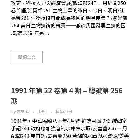
教育、科技人力與經濟發展/戴海龍247 一月紀聞250
卷首語/江晃榮251 生物工業的昨日、今日、明日/江
晃榮261 生物技術可能成為我國的明星產業？/熊光濱
264 美日生物技術的競賽──兼談我國發展生技的困
境/高志道 江晃 ...
閱讀全文
1991 年第 22 卷第 4 期 – 總號第 256
期
by
1991
科學月刊
裔彥 蘇
1991年，中華民國八十年4月號 雜誌目錄 243 編輯室
手記244 政府應加強管制水庫集水區/姜善鑫246 一月
紀聞249 卷首語/姜善鑫250 台灣的水庫與水資源/姜善