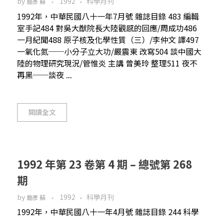
by
1992
科學月刊
裔彥 蘇
1992年，中華民國八十一年7月號 雜誌目錄 483 編輯
室手記484 對吳大猷院長大陸觀感的回應/周成功486
一月紀聞488 原子核及化學性質（三）/李仲文 譯497
一氧化氮──小分子立大功/嚴震東 改寫504 談中國大
陸的物理研究現況/管惟炎 主講 曾美玲 整理511 夜不
再黑──談夜 ...
閱讀全文
1992 年第 23 卷第 4 期 – 總號第 268
期
by
1992
科學月刊
裔彥 蘇
1992年，中華民國八十一年4月號 雜誌目錄 244 科學