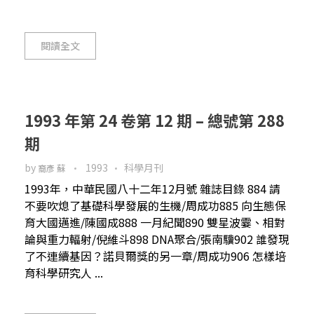
閱讀全文
1993 年第 24 卷第 12 期 – 總號第 288
期
by
1993
科學月刊
裔彥 蘇
1993年，中華民國八十二年12月號 雜誌目錄 884 請
不要吹熄了基礎科學發展的生機/周成功885 向生態保
育大國邁進/陳國成888 一月紀聞890 雙星波霎、相對
論與重力輻射/倪維斗898 DNA聚合/張南驥902 誰發現
了不連續基因？諾貝爾獎的另一章/周成功906 怎樣培
育科學研究人 ...