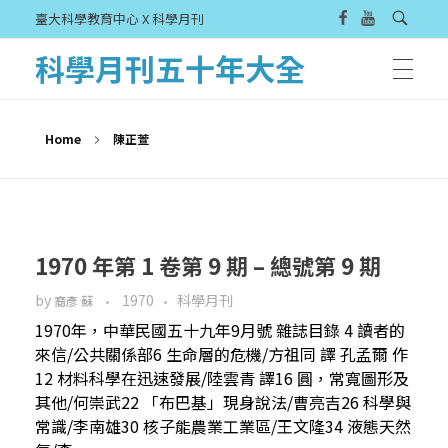
臺大科學教育中心 X 科學月刊
科學月刊五十年大全
Home
陳正萱
1970 年第 1 卷第 9 期 – 總號第 9 期
by
1970
科學月刊
裔彥 蘇
1970年，中華民國五十九年9月號 雜誌目錄 4 讀者的
來信/公共關係部6 生命層的危機/方祖同 譯 孔孟爾 作
12 材料科學在迅速發展/陸雲青 譯16 圓，常寬圖形及
其他/何崇武22 「布巴基」現身說法/曹亮吉26 科學與
常識/李南雄30 核子能農業工業區/王文隆34 液態天然