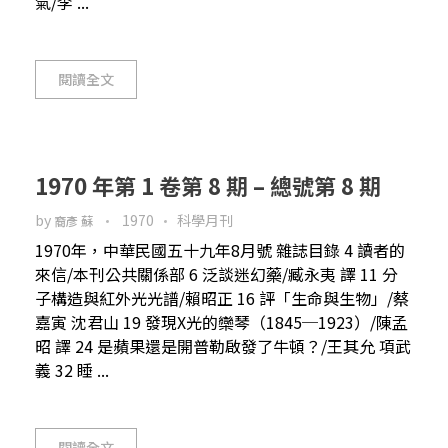
氣/李 ...
閱讀全文
1970 年第 1 卷第 8 期 – 總號第 8 期
by
1970
科學月刊
裔彥 蘇
1970年，中華民國五十九年8月號 雜誌目錄 4 讀者的
來信/本刊公共關係部 6 泛談迷幻藥/臧永夷 譯 11 分
子構造與紅外光光譜/賴昭正 16 評「生命與生物」/蔡
嘉寅 沈君山 19 發現X光的欒琴（1845─1923）/陳孟
昭 譯 24 是蘋果還是開普勒啟發了牛頓？/王其允 項武
義 32 睡 ...
閱讀全文