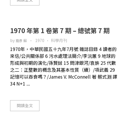
1970 年第 1 卷第 7 期 – 總號第 7 期
by
1970
科學月刊
裔彥 蘇
1970年，中華民國五十九年7月號 雜誌目錄 4 讀者的
來信/公共關係部 6 污水處理法簡介/李沅蕙 9 地球的
形成與初期的演化/孫賢鉥 15 問津銀河/袁旂 25 代數
之二：正整數的概念及其基本性質（續）/項武義 29
記憶可以吞食嗎？/James V. McConnell 著 蔡式淵 譯
34 N+1 ...
閱讀全文