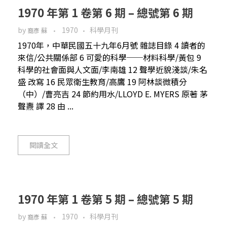
1970 年第 1 卷第 6 期 – 總號第 6 期
by
1970
科學月刊
裔彥 蘇
1970年，中華民國五十九年6月號 雜誌目錄 4 讀者的
來信/公共關係部 6 可愛的科學──材料科學/黃包 9
科學的社會面與人文面/李南雄 12 聲學近貌淺談/朱名
盛 改寫 16 民眾衛生教育/高鷹 19 阿林談微積分
（中）/曹亮吉 24 節約用水/LLOYD E. MYERS 原著 茅
聲燾 譯 28 由 ...
閱讀全文
1970 年第 1 卷第 5 期 – 總號第 5 期
by
1970
科學月刊
裔彥 蘇