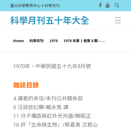
臺大科學教育中心 X 科學月刊
科學月刊五十年大全
Home
科學月刊
1970
1970 年第 1 卷第 8 期 – ...
1
1970年，中華民國五十九年8
月號
9
雜誌目錄
7
4 讀者的來信/本刊公共關係部
0
6 泛談迷幻藥/臧永夷 譯
11 分子構造與紅外光光譜/賴昭正
年
16 評「生命與生物」/蔡嘉寅 沈君山