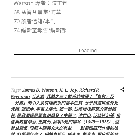
Watson 譯者：陳正萱
號
68 益智益囊集/阿草
第
70 讀者信箱/本刊
74 編輯室報告/編輯部
8
Loading...
期
Tags:
James D. Watson
,
K. L. Joy
,
Richard P.
Feynman
,
丘宏義
,
代數之三：數系的擴張：「負數」及
「分數」的引入及有理數系的基本性質
,
分子構造與紅外光
光譜
,
劉凱申
,
宇宙之演化
,
張一蕃
,
從搞幾塊磚瓦的窯業談
起
,
是蘋果還是開普勒啟發了牛頓？
,
沈君山
,
泛談迷幻藥
,
焦
慮與教室學習
,
王其允
,
發現X光的欒琴（1845─1923）
,
益
智益囊集
,
睡眠中聽英文未必有益──對第四期門外漢的檢
討
,
科學是什麼？
,
編輯室報告
,
臧永夷
,
蔡嘉寅
,
蛋白質的合