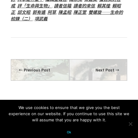
成
,
評「生命與生物」
,
讀者信箱
,
讀者的來信
,
賴其煌
,
賴昭
正
,
邱文昭
,
郭有遹
,
阿草
,
陳孟昭
,
陳正萱
,
雙螺旋──生命的
絞鍊（二）
,
項武義
Previous Post
Next Post
We use cookies to ensure that we give you the best
Comments are closed.
experience on our website. If you continue to use this site we
will assume that you are happy with it.
© 2026 科學月刊五十年大全 All
Ok
rights reserved.