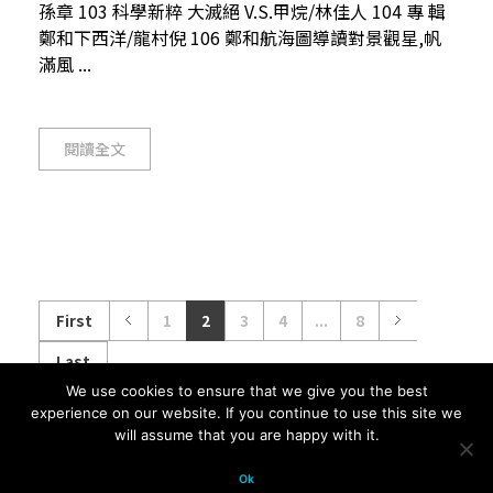
孫章 103 科學新粹 大滅絕 V.S.甲烷/林佳人 104 專 輯
鄭和下西洋/龍村倪 106 鄭和航海圖導讀對景觀星,帆
滿風 ...
閱讀全文
First
1
2
3
4
...
8
Last
We use cookies to ensure that we give you the best
experience on our website. If you continue to use this site we
will assume that you are happy with it.
© 2026 科學月刊五十年大全 All
Ok