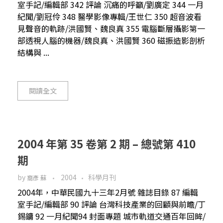
室手記/編輯部 342 評論 沉痛的呼籲/劉廣定 344 一月
紀聞/劉冠伶 348 醫學影像專輯/王世仁 350 超音波看
見聲音的軌跡/洪國賢、魏良真 355 電腦斷層攝影第一
部透視人腦的機器/魏良真、洪國賢 360 磁振造影剖析
結構與 ...
閱讀全文
2004 年第 35 卷第 2 期 – 總號第 410
期
by
2004
科學月刊
裔彥 蘇
2004年，中華民國九十三年2月號 雜誌目錄 87 編輯
室手記/編輯部 90 評論 台灣科技產業的回顧與前瞻/丁
錫鏞 92 一月紀聞94 封面專題 城市軌道交通百年回眸/