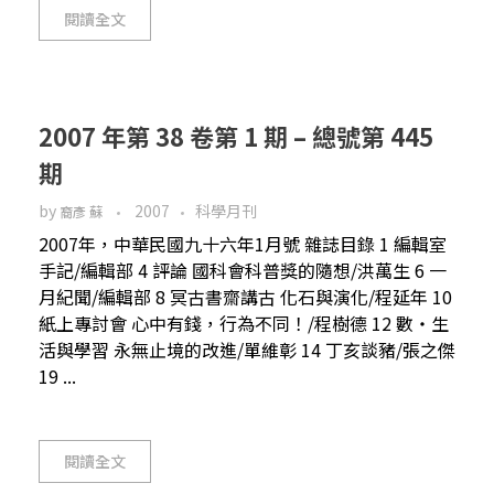
閱讀全文
2007 年第 38 卷第 1 期 – 總號第 445
期
by
2007
科學月刊
裔彥 蘇
2007年，中華民國九十六年1月號 雜誌目錄 1 編輯室
手記/編輯部 4 評論 國科會科普獎的隨想/洪萬生 6 一
月紀聞/編輯部 8 冥古書齋講古 化石與演化/程延年 10
紙上專討會 心中有錢，行為不同！/程樹德 12 數・生
活與學習 永無止境的改進/單維彰 14 丁亥談豬/張之傑
19 ...
閱讀全文