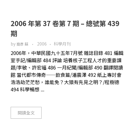
2006 年第 37 卷第 7 期 – 總號第 439
期
by
2006
科學月刊
裔彥 蘇
2006年，中華民國九十五年7月號 雜誌目錄 481 編輯
室手記/編輯部 484 評論 培養核子工程人才的重要課
題/李敏、許宏福 486 一月紀聞/編輯部 490 翻譯閱讀
館 當代都市傳奇——飲食篇/潘震澤 492 紙上專討會
浩浩劫茫茫愁，誰能免？大猿有先見之明？/程樹德
494 科學暢想 ...
閱讀全文