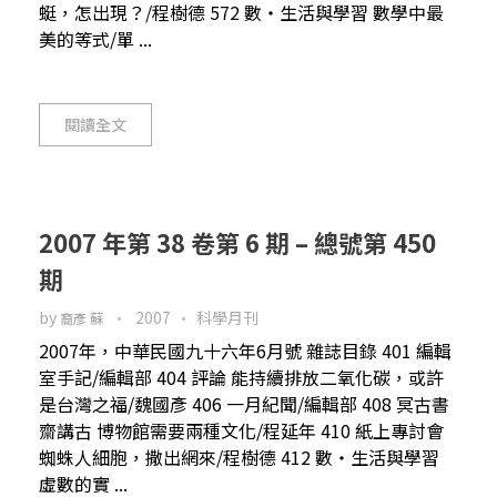
蜓，怎出現？/程樹德 572 數・生活與學習 數學中最
美的等式/單 ...
閱讀全文
2007 年第 38 卷第 6 期 – 總號第 450
期
by
2007
科學月刊
裔彥 蘇
2007年，中華民國九十六年6月號 雜誌目錄 401 編輯
室手記/編輯部 404 評論 能持續排放二氧化碳，或許
是台灣之福/魏國彥 406 一月紀聞/編輯部 408 冥古書
齋講古 博物館需要兩種文化/程延年 410 紙上專討會
蜘蛛人細胞，撒出網來/程樹德 412 數・生活與學習
虛數的實 ...