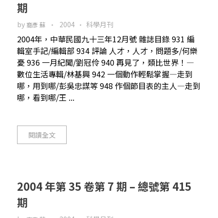
期
by
2004
科學月刊
裔彥 蘇
2004年，中華民國九十三年12月號 雜誌目錄 931 編
輯室手記/編輯部 934 評論 人才，人才，問題多/何樂
憂 936 一月紀聞/劉冠伶 940 再見了，類比世界！—
數位生活專輯/林基興 942 一個動作輕鬆掌握—走到
哪，用到哪/彭吳忠謀等 948 作個節目表的主人—走到
哪，看到哪/王 ...
閱讀全文
2004 年第 35 卷第 7 期 – 總號第 415
期