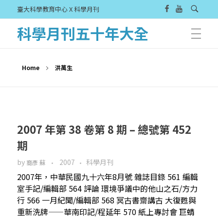
臺大科學教育中心 X 科學月刊
科學月刊五十年大全
Home
洪萬生
2007 年第 38 卷第 8 期 – 總號第 452
期
by
2007
科學月刊
裔彥 蘇
2007年，中華民國九十六年8月號 雜誌目錄 561 編輯
室手記/編輯部 564 評論 環境爭議中的他山之石/方力
行 566 一月紀聞/編輯部 568 冥古書齋講古 大復甦與
重新洗牌——華南印記/程延年 570 紙上專討會 巨蜻