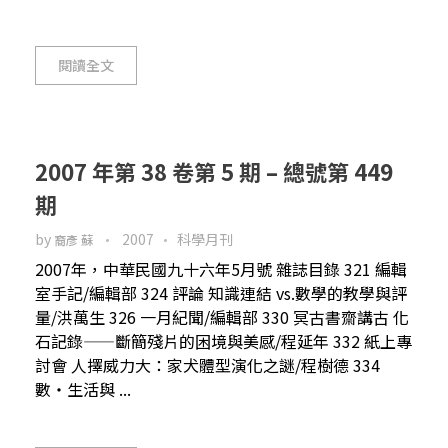
閱讀全文
2007 年第 38 卷第 5 期 – 總號第 449
期
by
2007
科學月刊
裔彥 蘇
2007年，中華民國九十六年5月號 雜誌目錄 321 編輯
室手記/編輯部 324 評論 知識連結 vs.數學的教學與評
量/洪萬生 326 一月紀聞/編輯部 330 冥古書齋講古 化
石記錄——斷簡殘片的困境與美感/程延年 332 紙上專
討會 人擇威力大：家犬體型演化之謎/程樹德 334
數・生活與 ...