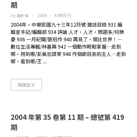
期
by
2004
科學月刊
裔彥 蘇
2004年，中華民國九十三年12月號 雜誌目錄 931 編
輯室手記/編輯部 934 評論 人才，人才，問題多/何樂
憂 936 一月紀聞/劉冠伶 940 再見了，類比世界！—
數位生活專輯/林基興 942 一個動作輕鬆掌握—走到
哪，用到哪/彭吳忠謀等 948 作個節目表的主人—走到
哪，看到哪/王 ...
閱讀全文
2004 年第 35 卷第 11 期 – 總號第 419
期