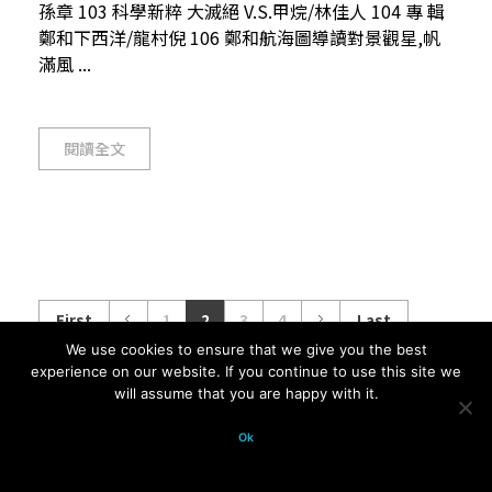
孫章 103 科學新粹 大滅絕 V.S.甲烷/林佳人 104 專 輯
鄭和下西洋/龍村倪 106 鄭和航海圖導讀對景觀星,帆
滿風 ...
閱讀全文
First
1
2
3
4
Last
We use cookies to ensure that we give you the best
experience on our website. If you continue to use this site we
will assume that you are happy with it.
© 2026 科學月刊五十年大全 All
Ok
rights reserved.