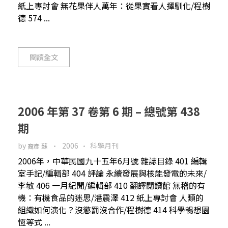
紙上專討會 無花果伴人萬年：從果實看人擇馴化/程樹
德 574 ...
閱讀全文
2006 年第 37 卷第 6 期 – 總號第 438
期
by
2006
科學月刊
裔彥 蘇
2006年，中華民國九十五年6月號 雜誌目錄 401 編輯
室手記/編輯部 404 評論 永續發展與核能發電的未來/
李敏 406 一月紀聞/編輯部 410 翻譯閱讀館 無稽的有
機：有機食品的迷思/潘震澤 412 紙上專討會 人類的
組織如何演化？沒懲罰沒合作/程樹德 414 科學暢想園
恆等式 ...