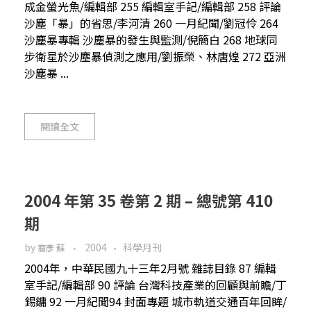
成金螢光魚/編輯部 255 編輯室手記/編輯部 258 評論
沙塵「暴」的省思/李河清 260 一月紀聞/劉冠伶 264
沙塵暴專輯 沙塵暴的發生與監測/倪簡白 268 地球同
步衛星於沙塵暴偵測之應用/劉振榮、林唐煌 272 亞洲
沙塵暴 ...
閱讀全文
2004 年第 35 卷第 2 期 – 總號第 410
期
by
2004
科學月刊
裔彥 蘇
2004年，中華民國九十三年2月號 雜誌目錄 87 編輯
室手記/編輯部 90 評論 台灣科技產業的回顧與前瞻/丁
錫鏞 92 一月紀聞94 封面專題 城市軌道交通百年回眸/