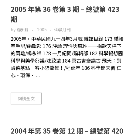
2005 年第 36 卷第 3 期 – 總號第 423
期
by
2005
科學月刊
裔彥 蘇
2005年，中華民國九十四年3月號 雜誌目錄 173 編輯
室手記/編輯部 176 評論 理性與感性——捐款天枰下
的兩難/楊永祥 178 一月紀聞/編輯部 182 科學暢想園
科學與美學芻議/沈致遠 184 冥古書齋講古 飛天：到
肯德基點一客小恐龍餐！/程延年 186 科學開天窗 仁
心・環保・ ...
閱讀全文
2004 年第 35 卷第 12 期 – 總號第 420