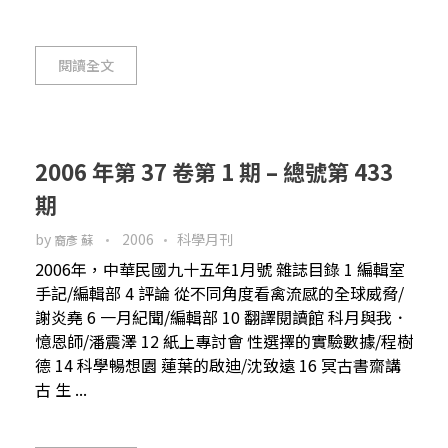
閱讀全文
2006 年第 37 卷第 1 期 – 總號第 433
期
by
2006
科學月刊
裔彥 蘇
2006年，中華民國九十五年1月號 雜誌目錄 1 編輯室
手記/編輯部 4 評論 從不同角度看禽流感的全球威脅/
謝炎堯 6 一月紀聞/編輯部 10 翻譯閱讀館 科月與我．
憶恩師/潘震澤 12 紙上專討會 性選擇的實驗數據/程樹
德 14 科學暢想園 蓮葉的啟迪/沈致遠 16 冥古書齋講
古 生 ...