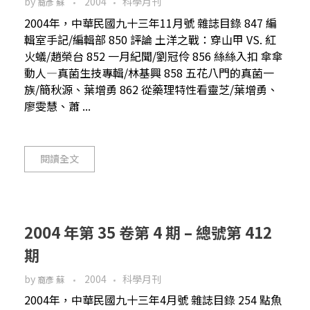
by
2004
科學月刊
裔彥 蘇
2004年，中華民國九十三年11月號 雜誌目錄 847 編
輯室手記/編輯部 850 評論 土洋之戰：穿山甲 VS. 紅
火蟻/趙榮台 852 一月紀聞/劉冠伶 856 絲絲入扣 傘傘
動人—真菌生技專輯/林基興 858 五花八門的真菌一
族/簡秋源、葉增勇 862 從藥理特性看靈芝/葉增勇、
廖雯慧、蕭 ...
閱讀全文
2004 年第 35 卷第 4 期 – 總號第 412
期
by
2004
科學月刊
裔彥 蘇
2004年，中華民國九十三年4月號 雜誌目錄 254 點魚