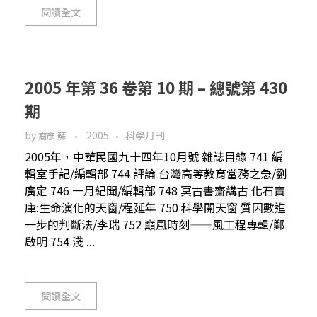
閱讀全文
2005 年第 36 卷第 10 期 – 總號第 430
期
by
2005
科學月刊
裔彥 蘇
2005年，中華民國九十四年10月號 雜誌目錄 741 編
輯室手記/編輯部 744 評論 台灣高等教育當務之急/劉
廣定 746 一月紀聞/編輯部 748 冥古書齋講古 化石寶
庫:生命演化的天窗/程延年 750 科學開天窗 質因數進
一步的判斷法/李瑞 752 巔風時刻——風工程專輯/鄭
啟明 754 淺 ...
閱讀全文