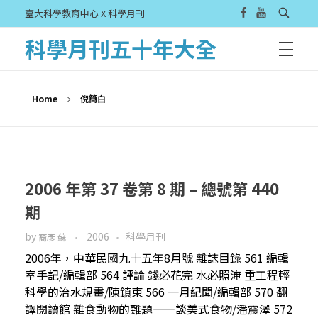
臺大科學教育中心 X 科學月刊
科學月刊五十年大全
Home
倪簡白
2006 年第 37 卷第 8 期 – 總號第 440
期
by
2006
科學月刊
裔彥 蘇
2006年，中華民國九十五年8月號 雜誌目錄 561 編輯
室手記/編輯部 564 評論 錢必花完 水必照淹 重工程輕
科學的治水規畫/陳鎮東 566 一月紀聞/編輯部 570 翻
譯閱讀館 雜食動物的難題——談美式食物/潘震澤 572