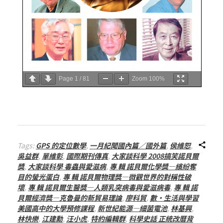
Page
1
/
81
Zoom
100%
Tags:
GPS 的定位數學
,
一月紀聞國內篇／國外篇
,
侯維恕
,
吳益群
,
單維彰
,
國際期刊傳真
,
大家談科學 2008搞笑諾貝爾
獎
,
大家談科學 毒蟲與愛滋病
,
專 輯 諾貝爾化學獎—繽紛奪
目的螢光蛋白
,
專 輯 諾貝爾物理獎—微觀世界的對稱性破
壞
,
專 輯 諾貝爾生醫獎—人類乳突病毒與愛滋病毒
,
專 輯 諾
貝爾經濟獎—克魯曼的新貿易理論
,
廖科貿
,
數・生活與學習
美國高中的大學預修課程
,
新世紀能源—細菌電池
,
林基興
,
林快樂
,
江建勳
,
汪小虎
,
特約編輯群
,
科學史話 正統改曆背