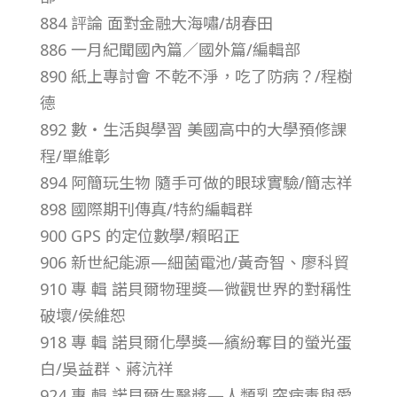
884 評論 面對金融大海嘯/胡春田
第
886 一月紀聞國內篇／國外篇/編輯部
890 紙上專討會 不乾不淨，吃了防病？/程樹
3
德
892 數・生活與學習 美國高中的大學預修課
9
程/單維彰
卷
894 阿簡玩生物 隨手可做的眼球實驗/簡志祥
898 國際期刊傳真/特約編輯群
第
900 GPS 的定位數學/賴昭正
906 新世紀能源—細菌電池/黃奇智、廖科貿
1
910 專 輯 諾貝爾物理獎—微觀世界的對稱性
破壞/侯維恕
2
918 專 輯 諾貝爾化學獎—繽紛奪目的螢光蛋
白/吳益群、蔣沆祥
期
924 專 輯 諾貝爾生醫獎—人類乳突病毒與愛