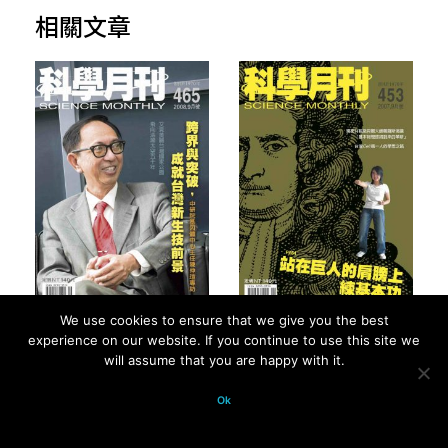
相關文章
We use cookies to ensure that we give you the best
2008 年第 39 卷第 9
2007 年第 38 卷第 9
experience on our website. If you continue to use this site we
will assume that you are happy with it.
期 - 總號第 465 期
期 - 總號第 453 期
Ok