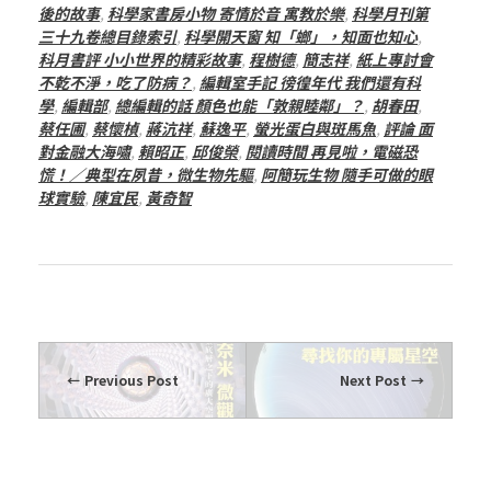
後的故事
,
科學家書房小物 寄情於音 寓教於樂
,
科學月刊第
三十九卷總目錄索引
,
科學開天窗 知「螂」，知面也知心
,
科月書評 小小世界的精彩故事
,
程樹德
,
簡志祥
,
紙上專討會
不乾不淨，吃了防病？
,
編輯室手記 徬徨年代 我們還有科
學
,
編輯部
,
總編輯的話 顏色也能「敦親睦鄰」？
,
胡春田
,
蔡任圃
,
蔡懷楨
,
蔣沆祥
,
蘇逸平
,
螢光蛋白與斑馬魚
,
評論 面
對金融大海嘯
,
賴昭正
,
邱俊榮
,
閱讀時間 再見啦，電磁恐
慌！／典型在夙昔，微生物先驅
,
阿簡玩生物 隨手可做的眼
球實驗
,
陳宜民
,
黃奇智
Previous Post
Next Post