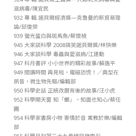
滋病毒/陳宜民
–
932 專 輯 諾貝爾經濟獎—克魯曼的新貿易理
總
論/邱俊榮
939 螢光蛋白與斑馬魚/蔡懷楨
號
945 大家談科學 2008搞笑諾貝爾獎/林快樂
946 大家談科學 毒蟲與愛滋病/江建勳
第
947 科月書評 小小世界的精彩故事/蘇逸平
949 閱讀時間 再見啦，電磁恐慌！／典型在
4
夙昔，微生物先驅/編輯部
950 科學史話 正統改曆背後的故事/汪小虎
6
952 科學開天窗 知「螂」，知面也知心/蔡任
圃
8
954 科學家書房小物 寄情於音 寓教於樂/編輯
期
部
955 科學月刊第三十九卷總目錄索引