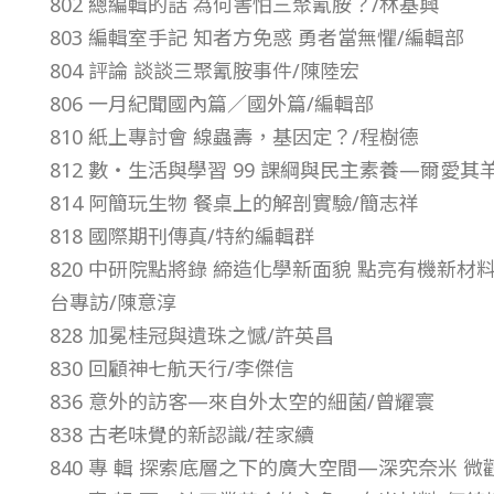
802 總編輯的話 為何害怕三聚氰胺？/林基興
8
803 編輯室手記 知者方免惑 勇者當無懼/編輯部
804 評論 談談三聚氰胺事件/陳陸宏
年
806 一月紀聞國內篇／國外篇/編輯部
810 紙上專討會 線蟲壽，基因定？/程樹德
第
812 數・生活與學習 99 課綱與民主素養—爾愛
814 阿簡玩生物 餐桌上的解剖實驗/簡志祥
3
818 國際期刊傳真/特約編輯群
820 中研院點將錄 締造化學新面貌 點亮有機新
9
台專訪/陳意淳
卷
828 加冕桂冠與遺珠之憾/許英昌
830 回顧神七航天行/李傑信
第
836 意外的訪客—來自外太空的細菌/曾耀寰
838 古老味覺的新認識/茬家續
1
840 專 輯 探索底層之下的廣大空間—深究奈米 微