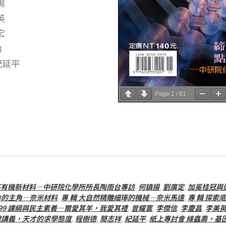
揚
英
宏
勳
紀延平
Page
1
/
81
亮有機新材料—中研院化學所所長陶雨台專訪
,
何鎮揚
,
劉廣定
,
加冕桂冠與
命的主角—奈米材料
,
專 輯 大自然精雕細琢的機械—奈米馬達
,
專 輯 探
99 課綱與民主素養—爾愛其羊，我愛其禮
,
曾耀寰
,
李傑信
,
李慶昌
,
李美
理講義，天才的求學態度
,
程樹德
,
簡志祥
,
紀延平
,
紙上專討會 線蟲壽，基