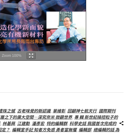
Zoom
100%
遺珠之憾
,
古老味覺的新認識
,
單維彰
,
回顧神七航天行
,
國際期刊
索底層之下的廣大空間—深究奈米 微觀世界
,
專 輯 新世紀操控粒子的
英
,
林基興
,
江建勳
,
潘彥宏
,
特約編輯群
,
科學史話 我國首次完成的
因定？
,
編輯室手記 知者方免惑 勇者當無懼
,
編輯部
,
總編輯的話 為