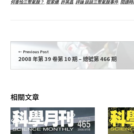
何害怕三聚氰胺？
,
茬家續
,
許英昌
,
評論 談談三聚氰胺事件
,
閱讀時
7
期
Previous Post
2008 年第 39 卷第 10 期 – 總號第 466 期
相關文章