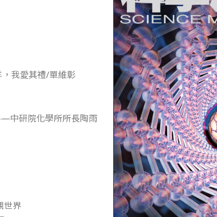
其羊，我愛其禮/單維彰
材料—中研院化學所所長陶雨
觀世界