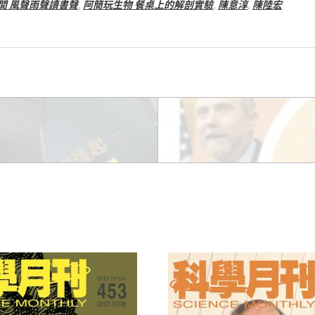
間 風聲雨聲讀書聲
,
阿簡玩生物 餐桌上的解剖實驗
,
陳意淳
,
陳陸宏