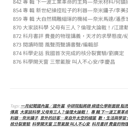
842 專 輯 下一波工業革命的主角—奈米材料/何鎮
1
854 專 輯 新世紀操控粒子的利器—奈米鑷子/李美
859 專 輯 大自然精雕細琢的機械—奈米馬達/潘彥
期
870 大家談科學 父母有三人？倫理大論戰！/江建
872 科月書評 費曼的物理講義，天才的求學態度/
–
873 閱讀時間 風聲雨聲讀書聲/編輯部
總
874 科學史話 我國首次完成的核分裂實驗/劉廣定
876 科學開天窗 三聚氰胺 叫人不心安/李慶昌
號
第
4
Tags:
一月紀聞國內篇／國外篇
,
中研院點將錄 締造化學新面貌 點
傳真
,
大家談科學 父母有三人？倫理大論戰！
,
專 輯 下一波工業革
6
利器—奈米鑷子
,
意外的訪客—來自外太空的細菌
,
數・生活與學習 
核分裂實驗
,
科學開天窗 三聚氰胺 叫人不心安
,
科月書評 費曼的物