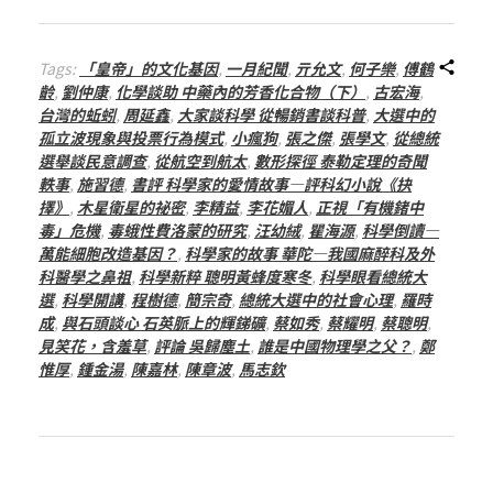
Tags:
「皇帝」的文化基因
,
一月紀聞
,
亓允文
,
何子樂
,
傅鶴
齡
,
劉仲康
,
化學談助 中藥內的芳香化合物（下）
,
古宏海
,
台灣的蚯蚓
,
周延鑫
,
大家談科學 從暢銷書談科普
,
大選中的
孤立波現象與投票行為模式
,
小瘋狗
,
張之傑
,
張學文
,
從總統
選舉談民意調查
,
從航空到航太
,
數形探徑 泰勒定理的奇聞
軼事
,
施習德
,
書評 科學家的愛情故事—評科幻小說《抉
擇》
,
木星衛星的祕密
,
李精益
,
李花媚人
,
正視「有機鍺中
毒」危機
,
毒蛾性費洛蒙的研究
,
汪幼絨
,
瞿海源
,
科學倒讀—
萬能細胞改造基因？
,
科學家的故事 華陀—我國麻醉科及外
科醫學之鼻祖
,
科學新粹 聰明黃蜂度寒冬
,
科學眼看總統大
選
,
科學開講
,
程樹德
,
簡宗奇
,
總統大選中的社會心理
,
羅時
成
,
與石頭談心 石英脈上的輝銻礦
,
蔡如秀
,
蔡耀明
,
蔡聰明
,
見笑花，含羞草
,
評論 吳歸塵土
,
誰是中國物理學之父？
,
鄭
惟厚
,
鍾金湯
,
陳嘉林
,
陳章波
,
馬志欽