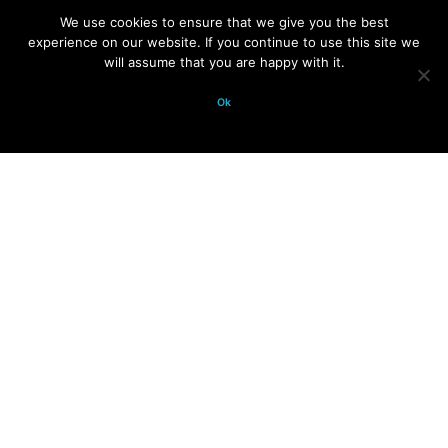
We use cookies to ensure that we give you the best
2000 年第 31 卷第 2
experience on our website. If you continue to use this site we
1972 年第 3 卷第 7
will assume that you are happy with it.
期 - 總號第 362 期
期 - 總號第 31 期
Ok
2000 年第 31 卷第 1
期 - 總號第 361 期