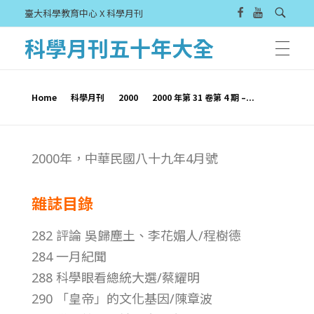
臺大科學教育中心 X 科學月刊
科學月刊五十年大全
Home
科學月刊
2000
2000 年第 31 卷第 4 期 –...
2
2000年，中華民國八十九年4月號
0
雜誌目錄
0
282 評論 吳歸塵土、李花媚人/程樹德
0
284 一月紀聞
288 科學眼看總統大選/蔡耀明
年
290 「皇帝」的文化基因/陳章波