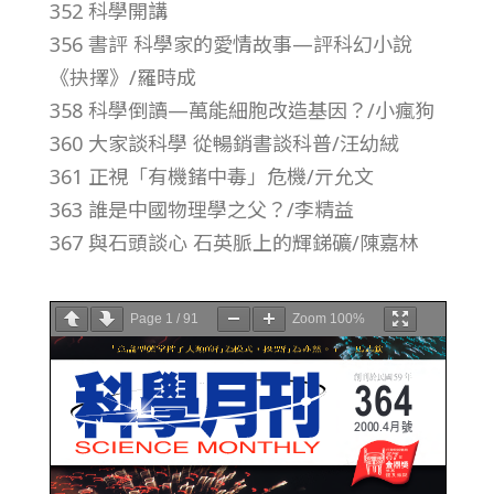
352 科學開講
總
356 書評 科學家的愛情故事—評科幻小說
號
《抉擇》/羅時成
358 科學倒讀—萬能細胞改造基因？/小瘋狗
第
360 大家談科學 從暢銷書談科普/汪幼絨
361 正視「有機鍺中毒」危機/亓允文
3
363 誰是中國物理學之父？/李精益
367 與石頭談心 石英脈上的輝銻礦/陳嘉林
6
4
Page
1
/
91
Zoom
100%
期