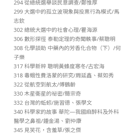
294 從總統選舉談民意調查/鄭惟厚
第
299 大選中的孤立波現象與投票行為模式/馬
志欽
3
302 總統大選中的社會心理/瞿海源
306 數形探徑 泰勒定理的奇聞軼事/蔡聰明
1
308 化學談助 中藥內的芳香化合物（下）/何
卷
子樂
317 科學新粹 聰明黃蜂度寒冬/古宏海
第
318 毒蛾性費洛蒙的研究/周延鑫、蔡如秀
322 從航空到航太/傅鶴齡
4
330 木星衛星的祕密/簡宗奇
332 台灣的蚯蚓/施習德、張學文
期
340 科學家的故事 華陀—我國麻醉科及外科
醫學之鼻祖/鍾金湯、劉仲康
–
345 見笑花，含羞草/張之傑