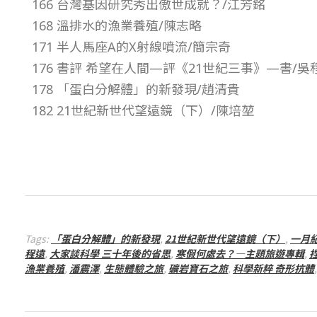
166 台灣基因研究秀出傲世成就？/江芳銘
期
168 溫排水的漁業養殖/陳志略
171 半人馬座A的X射線噴流/簡宗奇
–
176 書評 希望在人間—評《21世紀三事》—書/吳
178 「蛋白分解體」的新發現/趙清貴
總
182 21世紀新世代望遠鏡（下）/陳培堃
號
第
3
Tags:
「蛋白分解體」的新發現
,
21世紀新世代望遠鏡（下）
,
一月
6
程遠
,
大家談科學 三十年後的省思
,
寒假何處去？—主題旅遊專輯
,
漁業養殖
,
潘震澤
,
生態體驗之旅
,
礦岩寶石之旅
,
科學新粹 奇形抗體
2