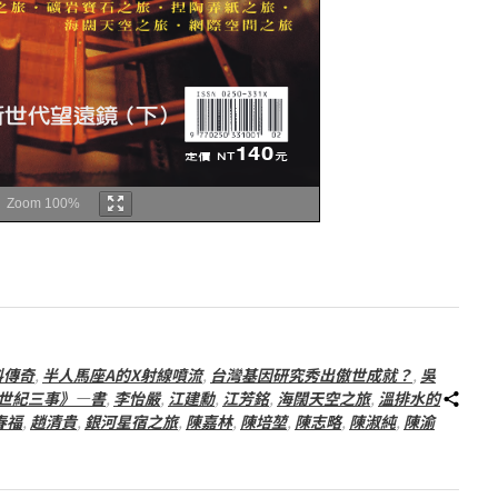
Zoom
100%
料傳奇
,
半人馬座A的X射線噴流
,
台灣基因研究秀出傲世成就？
,
吳
1世紀三事》—書
,
李怡嚴
,
江建勳
,
江芳銘
,
海闊天空之旅
,
溫排水的
春福
,
趙清貴
,
銀河星宿之旅
,
陳嘉林
,
陳培堃
,
陳志略
,
陳淑純
,
陳渝