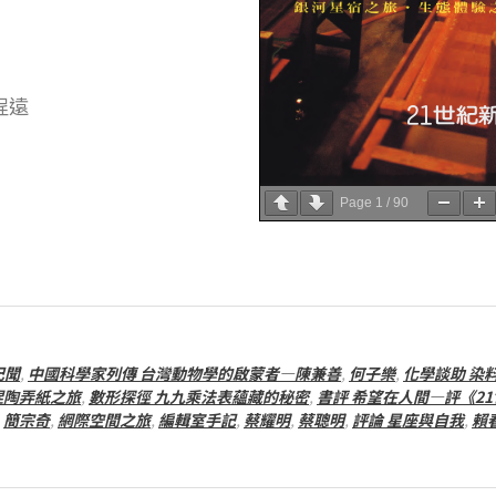
程遠
Page
1
/
90
紀聞
,
中國科學家列傳 台灣動物學的啟蒙者—陳兼善
,
何子樂
,
化學談助 染
捏陶弄紙之旅
,
數形探徑 九九乘法表蘊藏的秘密
,
書評 希望在人間—評《2
,
簡宗奇
,
網際空間之旅
,
編輯室手記
,
蔡耀明
,
蔡聰明
,
評論 星座與自我
,
賴