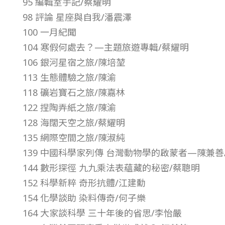
95 編輯室手記/蔡耀明
0
98 評論 星座與自我/潘震澤
100 一月紀聞
年
104 寒假何處去？—主題旅遊專輯/蔡耀明
106 銀河星宿之旅/陳培堃
第
113 生態體驗之旅/陳渝
118 礦岩寶石之旅/陳嘉林
3
122 捏陶弄紙之旅/陳渝
128 海闊天空之旅/蔡耀明
1
135 網際空間之旅/陳淑純
卷
139 中國科學家列傳 台灣動物學的啟蒙者—陳兼善
144 數形探徑 九九乘法表蘊藏的秘密/蔡聰明
第
152 科學新粹 奇形抗體/江建勳
154 化學談助 染料傳奇/何子樂
2
164 大家談科學 三十年後的省思/李怡嚴