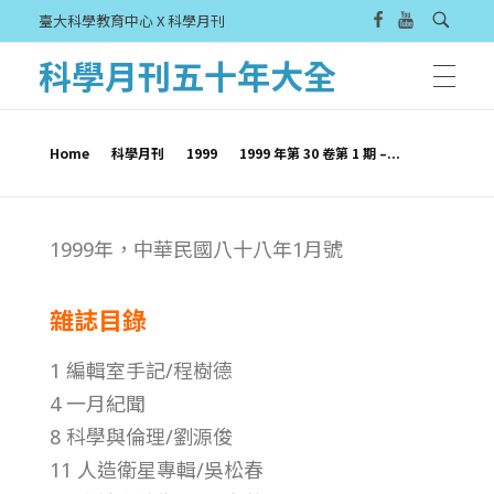
臺大科學教育中心 X 科學月刊
科學月刊五十年大全
Home
科學月刊
1999
1999 年第 30 卷第 1 期 –...
1
1999年，中華民國八十八年1月號
9
雜誌目錄
9
1 編輯室手記/程樹德
9
4 一月紀聞
8 科學與倫理/劉源俊
年
11 人造衛星專輯/吳松春