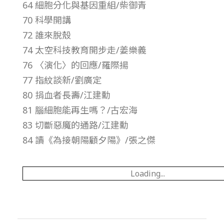
64 細胞分化與基因重組/柴御青
總
70 科學開講
號
72 誰來脫殼
74 太空科技教育開步走/姜樂義
第
76 〈演化〉的回應/羅際揚
77 指紋談新/劉廣定
3
80 捐血者長壽/江建勳
81 腦細胞能再生嗎？/古宏海
4
83 切斷惡魔的通路/江建勳
84 讀《為接朝陽顧夕陽》/張之傑
9
期
Loading...