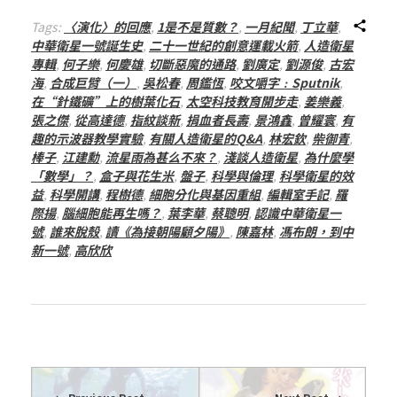
Tags:
〈演化〉的回應
,
1是不是質數？
,
一月紀聞
,
丁立華
,
中華衛星一號誕生史
,
二十一世紀的創意運載火箭
,
人造衛星
專輯
,
何子樂
,
何慶雄
,
切斷惡魔的通路
,
劉廣定
,
劉源俊
,
古宏
海
,
合成巨臂（一）
,
吳松春
,
周鑑恆
,
咬文嚼字﹕Sputnik
,
在“針鐵礦”上的樹葉化石
,
太空科技教育開步走
,
姜樂義
,
張之傑
,
從高達德
,
指紋談新
,
捐血者長壽
,
景鴻鑫
,
曾耀寰
,
有
趣的示波器教學實驗
,
有關人造衛星的Q&A
,
林宏欽
,
柴御青
,
棒子
,
江建勳
,
流星雨為甚么不來？
,
淺談人造衛星
,
為什麼學
「數學」？
,
盒子與花生米
,
盤子
,
科學與倫理
,
科學衛星的效
益
,
科學開講
,
程樹德
,
細胞分化與基因重組
,
編輯室手記
,
羅
際揚
,
腦細胞能再生嗎？
,
葉李華
,
蔡聰明
,
認識中華衛星一
號
,
誰來脫殼
,
讀《為接朝陽顧夕陽》
,
陳嘉林
,
馮布朗，到中
新一號
,
高欣欣