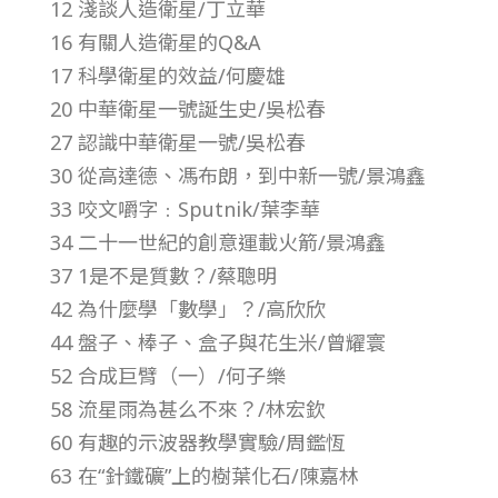
12 淺談人造衛星/丁立華
第
16 有關人造衛星的Q&A
17 科學衛星的效益/何慶雄
3
20 中華衛星一號誕生史/吳松春
27 認識中華衛星一號/吳松春
0
30 從高達德、馮布朗，到中新一號/景鴻鑫
卷
33 咬文嚼字﹕Sputnik/葉李華
34 二十一世紀的創意運載火箭/景鴻鑫
第
37 1是不是質數？/蔡聰明
42 為什麼學「數學」？/高欣欣
1
44 盤子、棒子、盒子與花生米/曾耀寰
52 合成巨臂（一）/何子樂
期
58 流星雨為甚么不來？/林宏欽
60 有趣的示波器教學實驗/周鑑恆
–
63 在“針鐵礦”上的樹葉化石/陳嘉林