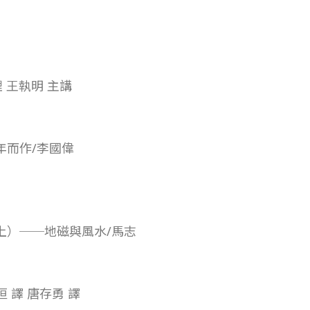
 王執明 主講
年而作/李國偉
上）──地磁與風水/馬志
垣 譯 唐存勇 譯