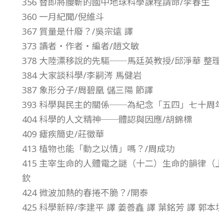
356 替即將腰斬的國中地球科學課程請命/李春生
0
360 一月紀聞/倪維斗
367 質量是什廢？/吳宗遠 譯
年
373 讀者‧作者‧編者/趙文敏
378 大陸漂移說的先驅──馬廷英教授/邱淨華 整理
第
384 大家談科學/李嗣涔 馬健岩
387 象形分子/周碧凰 儲三陽 節譯
2
393 科學與民主的關係──為紀念「五四」七十周
404 科學的人文精神──體認與因應/胡錦標
1
409 瘧疾簡史/莊徵華
卷
413 植物也能「動之以情」嗎？/周成功
415 主宰生命的人體電之謎（十二）生命的韻律（
第
欽
424 微波加熱的春捲不脆？/開泰
5
425 科學新粹/李建平 譯 姜善鑫 譯 葉銘芳 譯 郭本