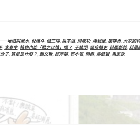
──地磁與風水
,
倪維斗
,
儲三陽
,
吳宗遠
,
周成功
,
周碧凰
,
唐存勇
,
大家談
平
,
李春生
,
植物也能「動之以情」嗎？
,
王執明
,
瘧疾簡史
,
科學新粹
,
科學
分子
,
質量是什廢？
,
趙文敏
,
邱淨華
,
郭本垣
,
開泰
,
馬健岩
,
馬志欽