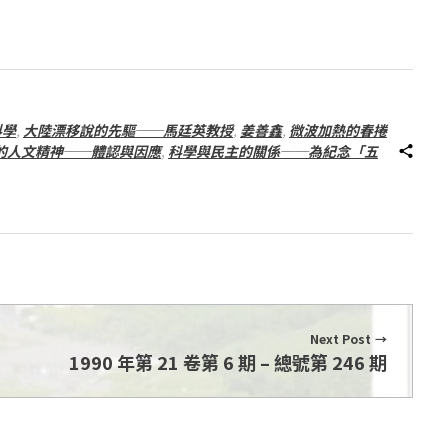
科學
,
大陸漂移說的先驅──馬廷英教授
,
姜善鑫
,
微波加熱的春捲
的人文精神──體認與因應
,
科學與民主的關係──為紀念「五
Next Post
1990 年第 21 卷第 6 期 – 總號第 246 期