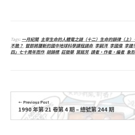
期
–
總
Tags:
一月紀聞
,
主宰生命的人體電之謎（十二）生命的韻律（上）
不脆？
,
替即將腰斬的國中地球科學課程請命
,
李嗣涔
,
李國偉
,
李建
四」七十周年而作
,
胡錦標
,
莊徵華
,
葉銘芳
,
讀者‧作者‧編者
,
象形
號
第
2
Previous Post
4
1990 年第 21 卷第 4 期 – 總號第 244 期
5