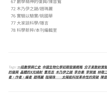
67 數學精神的復興/陳音鴛
期
72 木乃伊之謎/趙瑪麗
76 實驗以驗實/姚國華
–
77 大家談科學/隱言
78 科學新粹/本刊編輯室
總
號
第
Tags:
一段數學興亡史
,
中國生物化學初期發展概略
,
分子束散射實
1
的復興
,
晶體的X光繞射
,
曹亮吉
,
木乃伊之謎
,
李亦秦
,
李榮進
,
林敬
者‧作者‧編者
,
趙瑪麗
,
陰陽珠──太陽能科技革命性的突破
,
陳音
4
1