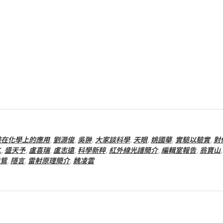
驗在化學上的應用
,
劉源俊
,
吳翀
,
大家談科學
,
天眼
,
姚國華
,
實驗以驗實
,
對
二
,
盛天予
,
盧喜瑞
,
盧志遠
,
科學新粹
,
紅外線光譜簡介
,
編輯室報告
,
翁寶山
鴛
,
隱言
,
雷射原理簡介
,
魏凌雲