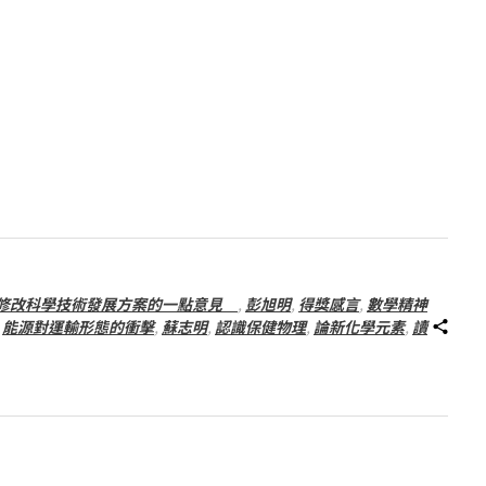
修改科學技術發展方案的一點意見
,
彭旭明
,
得獎感言
,
數學精神
,
能源對運輸形態的衝擊
,
蘇志明
,
認識保健物理
,
論新化學元素
,
讀