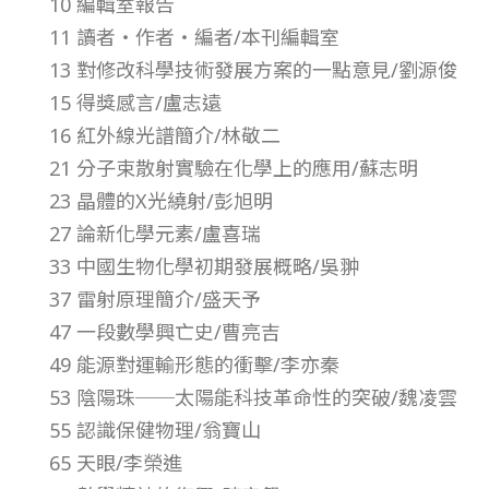
10 編輯室報告
1
11 讀者‧作者‧編者/本刊編輯室
13 對修改科學技術發展方案的一點意見/劉源俊
年
15 得獎感言/盧志遠
16 紅外線光譜簡介/林敬二
第
21 分子束散射實驗在化學上的應用/蘇志明
23 晶體的X光繞射/彭旭明
1
27 論新化學元素/盧喜瑞
33 中國生物化學初期發展概略/吳翀
2
37 雷射原理簡介/盛天予
卷
47 一段數學興亡史/曹亮吉
49 能源對運輸形態的衝擊/李亦秦
第
53 陰陽珠──太陽能科技革命性的突破/魏凌雲
55 認識保健物理/翁寶山
9
65 天眼/李榮進