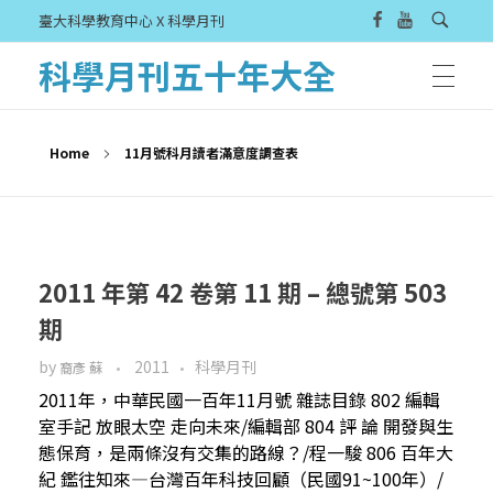
臺大科學教育中心 X 科學月刊
科學月刊五十年大全
Home
11月號科月讀者滿意度調查表
2011 年第 42 卷第 11 期 – 總號第 503
期
by
2011
科學月刊
裔彥 蘇
2011年，中華民國一百年11月號 雜誌目錄 802 編輯
室手記 放眼太空 走向未來/編輯部 804 評 論 開發與生
態保育，是兩條沒有交集的路線？/程一駿 806 百年大
紀 鑑往知來—台灣百年科技回顧（民國91~100年）/