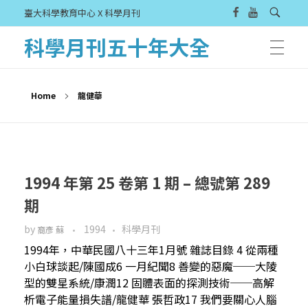
臺大科學教育中心 X 科學月刊
科學月刊五十年大全
Home
龍健華
1994 年第 25 卷第 1 期 – 總號第 289
期
by
1994
科學月刊
裔彥 蘇
1994年，中華民國八十三年1月號 雜誌目錄 4 從兩種
小白球談起/陳國成6 一月紀聞8 善變的惡魔──大陵
型的雙星系統/康潤12 固體表面的探測技術──高解
析電子能量損失譜/龍健華 張哲政17 我們要關心人腦