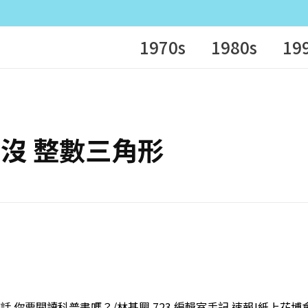
1970s
1980s
19
中生了沒 整數三角形
的話 你要閱讀科普書嗎？/林基興 723 編輯室手記 速報!紙上花博