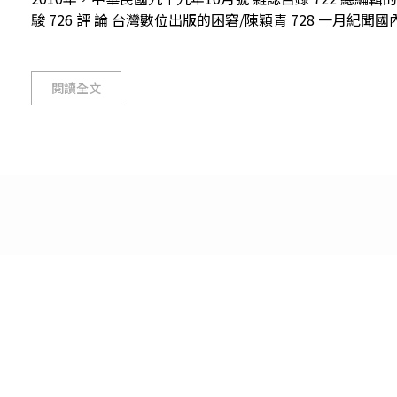
駿 726 評 論 台灣數位出版的困窘/陳穎青 728 一月紀聞國內
閱讀全文