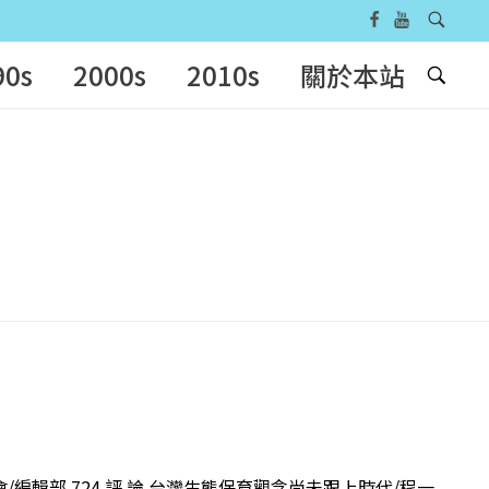
90s
2000s
2010s
關於本站
會/編輯部 724 評 論 台灣生態保育觀念尚未跟上時代/程一