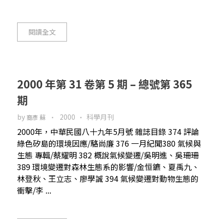
閱讀全文
2000 年第 31 卷第 5 期 – 總號第 365
期
by
2000
科學月刊
裔彥 蘇
2000年，中華民國八十九年5月號 雜誌目錄 374 評論
綠色矽島的環境因應/駱尚廉 376 一月紀聞380 氣候與
生態 專輯/蔡耀明 382 概說氣候變遷/吳明進、吳珊珊
389 環境變遷對森林生態系的影響/金恒鑣、夏禹九、
林登秋、王立志、廖學誠 394 氣候變遷對動物生態的
衝擊/李 ...