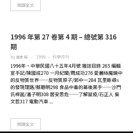
閱讀全文
1996 年第 27 卷第 4 期 – 總號第 316
期
by
1996
科學月刊
裔彥 蘇
1996年，中華民國八十五年4月號 雜誌目錄 265 編輯
室手記/陳國成270 一月紀聞/周成功276 愛麗絲魔鏡中
的反物質世界──反物質原子/郭中一284 瓦里斯尋π
的發現理路/蔡聰明298 食品中毒的幕後黑手──沙門
氏桿菌/潘子明308 居安思危──了解鼠疫/石正人 吳
文哲317 電動汽車 ...
閱讀全文