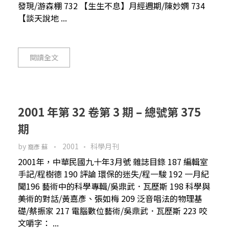
發現/游森棚 732 【生生不息】月經週期/陳妙嫻 734
【談天說地 ...
閱讀全文
2001 年第 32 卷第 3 期 – 總號第 375
期
by
2001
科學月刊
裔彥 蘇
2001年，中華民國九十年3月號 雜誌目錄 187 編輯室
手記/程樹德 190 評論 環保的迷失/程一駿 192 一月紀
聞196 藝術中的科學專輯/吳鼎武．瓦歷斯 198 科學與
美術的對話/黃嘉彥、張如梅 209 泛音唱法的物理基
礎/蔡振家 217 電腦數位藝術/吳鼎武．瓦歷斯 223 咬
文嚼字： ...