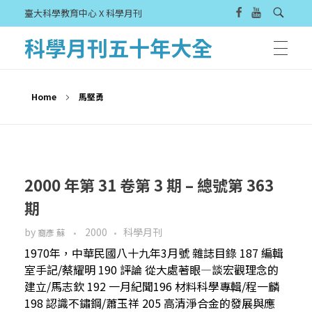
臺大科學教育中心 X 科學月刊
科學月刊五十年大全
Home
馬堅勇
2000 年第 31 卷第 3 期 – 總號第 363
期
by
2000
科學月刊
裔彥 蘇
1970年，中華民國八十九年3月號 雜誌目錄 187 編輯
室手記/蔡耀明 190 評論 從大處著眼—談宏觀理念的
建立/馬志欽 192 一月紀聞196 材料科學專輯/程一麟
198 認識不鏽鋼/蕭玉祥 205 高清淨合金的發展與應