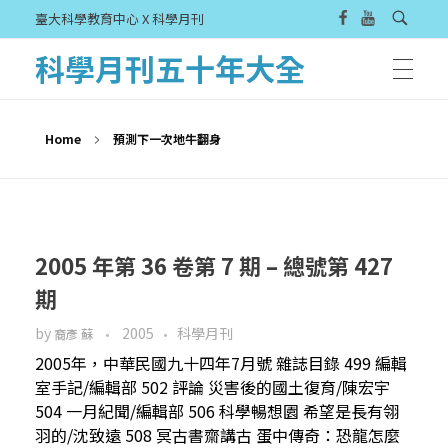
臺大科學教育中心 X 科學月刊
科學月刊五十年大全
Home
預測下一次地牛翻身
2005 年第 36 卷第 7 期 – 總號第 427
期
by
2005
科學月刊
裔彥 蘇
2005年，中華民國九十四年7月號 雜誌目錄 499 編輯
室手記/編輯部 502 評論 災害後的國土復育/陳宏宇
504 一月紀聞/編輯部 506 科學暢想園 希望是長有翎
羽的/沈致遠 508 冥古書齋講古 蛋中傳奇：恐龍怎麼