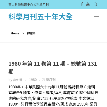
臺大科學教育中心 X 科學月刊
科學月刊五十年大全
Home
韓韶華
1980 年第 11 卷第 11 期 – 總號第 131
期
by
1980
科學月刊
裔彥 蘇
1980年，中華民國六十九年11月號 雜誌目錄 8 編輯
室報告9 讀者‧作者‧編者/本刊編輯室10 談中國科技
史的研究方向/劉廣定12 近岸流系/林銘崇 李文錫15
1980年諾貝爾化學獎得主簡介/周成功20 1980年諾貝