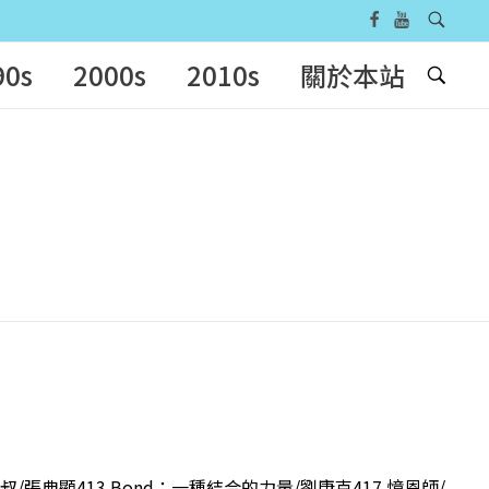
90s
2000s
2010s
關於本站
叔/張典顯413 Bond：一種結合的力量/劉康克417 憶恩師/