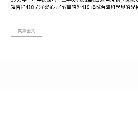
鍾吉祥418 君子愛心力行/黃昭淵419 追悼台灣科學界的兄長/
閱讀全文