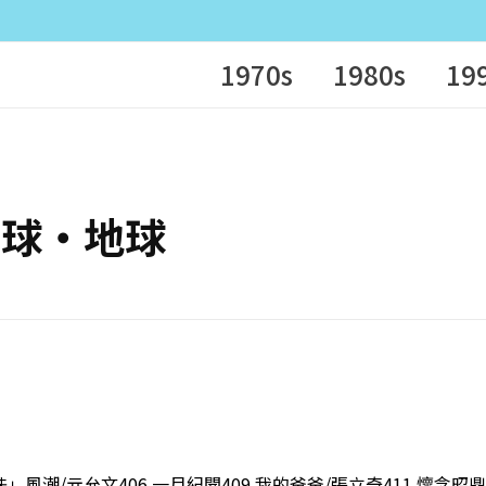
1970s
1980s
19
‧月球‧地球
」風潮/亓允文406 一月紀聞409 我的爸爸/張立奇411 懷念昭鼎