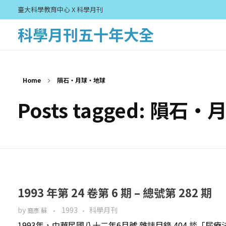
臺大科學教育中心 X 科學月刊
科學月刊五十年大全
Home
隕石‧月球‧地球
Posts tagged: 隕石
1993 年第 24 卷第 6 期 – 總號第 282 期
by
1993
科學月刊
裔彥 蘇
1993年，中華民國八十二年6月號 雜誌目錄 404 談「尿療法