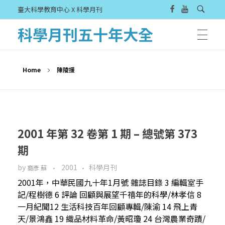
臺大科學教育中心 X 科學月刊
科學月刊五十年大全
Home
陳陵援
2001 年第 32 卷第 1 期 – 總號第 373
期
by
2001
科學月刊
裔彥 蘇
2001年，中華民國九十年1月號 雜誌目錄 3 編輯室手
記/程樹德 6 評論 回顧與展望千禧年的科學/林孝信 8
一月紀聞12 生活科技百年回顧專輯/陳渝 14 飛上青
天/景鴻鑫 19 織品材料革命/黃昭瓊 24 台灣農業奇蹟/