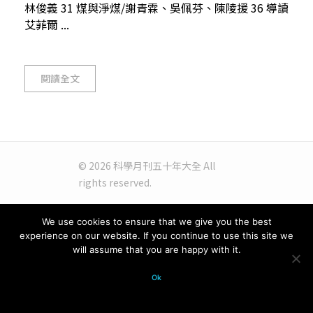
林俊義 31 煤與淨煤/謝青霖、吳佩芬、陳陵援 36 導讀
艾菲爾 ...
閱讀全文
© 2026 科學月刊五十年大全 All
rights reserved.
We use cookies to ensure that we give you the best
experience on our website. If you continue to use this site we
will assume that you are happy with it.
Ok