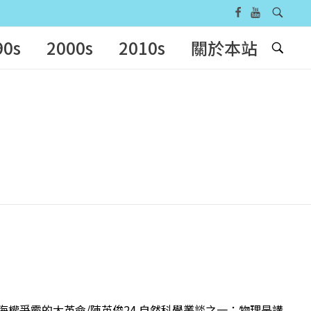
90s
2000s
2010s
關於本站
隊─海權爭霸的大革命/陳英俊24 自然科學叢談之一：物理是講