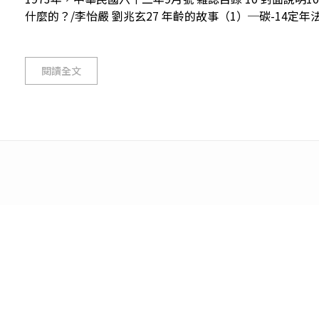
什麼的？/李怡嚴 劉兆玄27 年齡的故事（1）─碳-14定年法/
閱讀全文