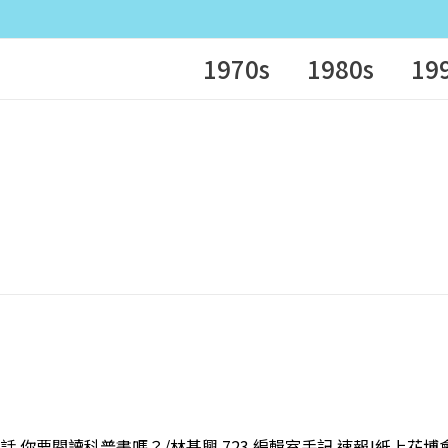
1970s
1980s
19
的話 你要閱讀科普書嗎？/林基興 723 編輯室手記 速報!紙上花博