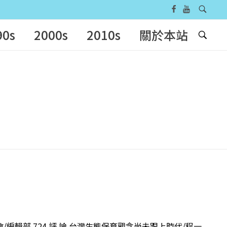
90s
2000s
2010s
關於本站
會/編輯部 724 評 論 台灣生態保育觀念尚未跟上時代/程一