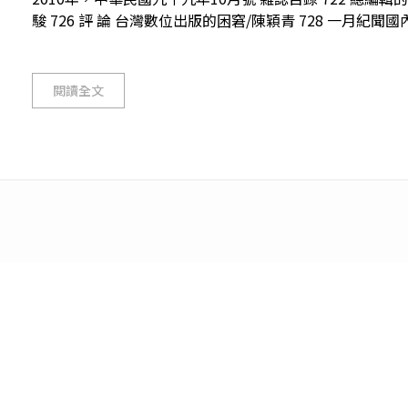
駿 726 評 論 台灣數位出版的困窘/陳穎青 728 一月紀聞國內
閱讀全文