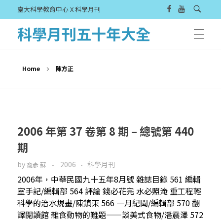
臺大科學教育中心 X 科學月刊
科學月刊五十年大全
Home
陳方正
2006 年第 37 卷第 8 期 – 總號第 440
期
by
2006
科學月刊
裔彥 蘇
2006年，中華民國九十五年8月號 雜誌目錄 561 編輯
室手記/編輯部 564 評論 錢必花完 水必照淹 重工程輕
科學的治水規畫/陳鎮東 566 一月紀聞/編輯部 570 翻
譯閱讀館 雜食動物的難題——談美式食物/潘震澤 572