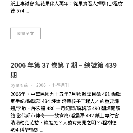
紙上專討會 無花果伴人萬年：從果實看人擇馴化/程樹
德 574 ...
閱讀全文
2006 年第 37 卷第 7 期 – 總號第 439
期
by
2006
科學月刊
裔彥 蘇
2006年，中華民國九十五年7月號 雜誌目錄 481 編輯
室手記/編輯部 484 評論 培養核子工程人才的重要課
題/李敏、許宏福 486 一月紀聞/編輯部 490 翻譯閱讀
館 當代都市傳奇——飲食篇/潘震澤 492 紙上專討會
浩浩劫茫茫愁，誰能免？大猿有先見之明？/程樹德
494 科學暢想 ...