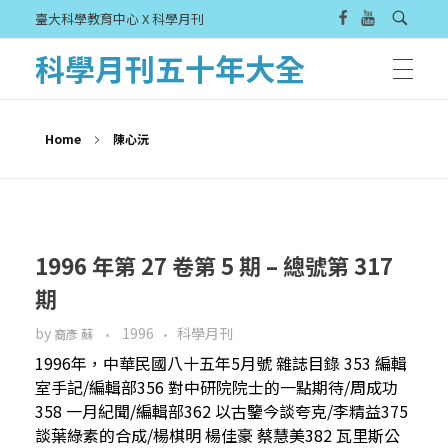
臺大科學教育中心 X 科學月刊
科學月刊五十年大全
Home
陳心沅
1996 年第 27 卷第 5 期 – 總號第 317
期
by
1996
科學月刊
裔彥 蘇
1996年，中華民國八十五年5月號 雜誌目錄 353 編輯
室手記/編輯部356 對中研院院士的一點期待/周成功
358 一月紀聞/編輯部362 以古鑒今談夸克/李精益375
談葉綠素的合成/楊棋明 楊佳豪 蔡慧美382 瓦里斯公