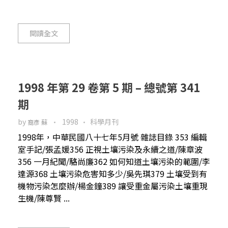
閱讀全文
1998 年第 29 卷第 5 期 – 總號第 341
期
by
1998
科學月刊
裔彥 蘇
1998年，中華民國八十七年5月號 雜誌目錄 353 編輯
室手記/張孟媛356 正視土壤污染及永續之道/陳章波
356 一月紀聞/駱尚廉362 如何知道土壤污染的範圍/李
達源368 土壤污染危害知多少/吳先琪379 土壤受到有
機物污染怎麼辦/楊金鐘389 讓受重金屬污染土壤重現
生機/陳尊賢 ...