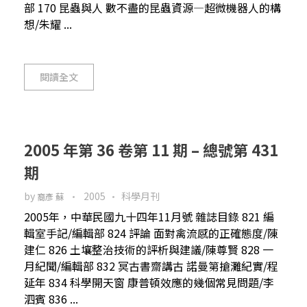
部 170 昆蟲與人 數不盡的昆蟲資源—超微機器人的構
想/朱耀 ...
閱讀全文
2005 年第 36 卷第 11 期 – 總號第 431
期
by
2005
科學月刊
裔彥 蘇
2005年，中華民國九十四年11月號 雜誌目錄 821 編
輯室手記/編輯部 824 評論 面對禽流感的正確態度/陳
建仁 826 土壤整治技術的評析與建議/陳尊賢 828 一
月紀聞/編輯部 832 冥古書齋講古 諾曼第搶灘紀實/程
延年 834 科學開天窗 康普頓效應的幾個常見問題/李
泗賓 836 ...