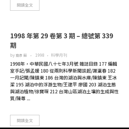
閱讀全文
1998 年第 29 卷第 3 期 – 總號第 339
期
by
1998
科學月刊
裔彥 蘇
1998年，中華民國八十七年3月號 雜誌目錄 177 編輯
室手記/張孟媛 180 從兩則科學新聞談起/謝瀛春 182
一月記聞/陳鎮東 186 台灣的湖泊與水庫/陳鎮東 王冰
潔 195 湖泊中的浮游生物/王建平 廖國 203 湖泊生態
與湖泊植物/徐寶琛 212 台灣山區湖泊土壤的生成與性
質/陳尊 ...
閱讀全文