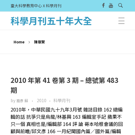
臺大科學教育中心 X 科學月刊
科學月刊五十年大全
Home
陳尊賢
2010 年第 41 卷第 3 期 – 總號第 483
期
by
2010
科學月刊
裔彥 蘇
2010年，中華民國九十九年3月號 雜誌目錄 162 總編
輯的話 抗爭只是烏龍/林基興 163 編輯室手記 蘋果不
只一個 真相也是/編輯部 164 評 論 哥本哈根會議的回
顧與前瞻/邱文彥 166 一月紀聞國內篇／國外篇/編輯