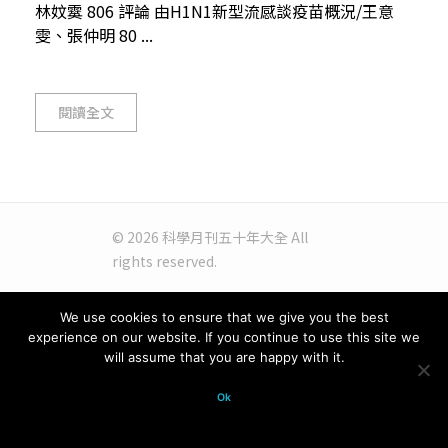
林妏霙 806 評論 由H1N1新型流感談疫苗概況/王意
雯、張仲明 80 ...
閱讀全文
© 2026 科學月刊五十年大全 All
rights reserved.
We use cookies to ensure that we give you the best
experience on our website. If you continue to use this site we
will assume that you are happy with it.
Ok