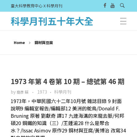
臺大科學教育中心 X 科學月刊
科學月刊五十年大全
Home
鋼材與豆腐
1973 年第 4 卷第 10 期 – 總號第 46 期
by
1973
科學月刊
裔彥 蘇
1973年，中華民國六十二年10月號 雜誌目錄 9 封面
說明9 編輯室報告/編輯部12 美洲的鴕鳥/Donald F.
Bruning 原著 劉獻奇 譯17 九連海溝的來龍去脈/何邦
碩20 鋼鐵的知識（三）/王鍾渝28 什么是聚合
水？/Issac Asimov 原作29 鋼材與豆腐/黃博治 改寫34