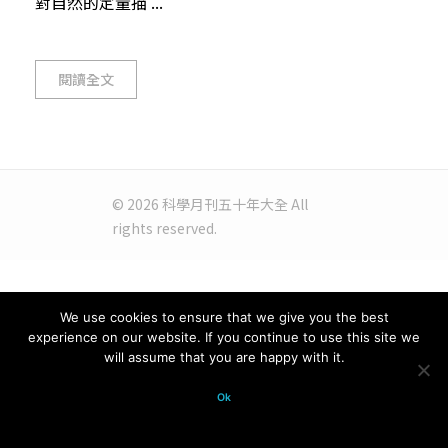
對自然的定量描 ...
閱讀全文
© 2026 科學月刊五十年大全 All
rights reserved.
We use cookies to ensure that we give you the best
experience on our website. If you continue to use this site we
will assume that you are happy with it.
Ok