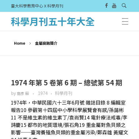
臺大科學教育中心 X 科學月刊
科學月刊五十年大全
Home
金屬腐蝕簡介
1974 年第 5 卷第 6 期 – 總號第 54 期
by
1974
科學月刊
裔彥 蘇
1974年，中華民國六十三年6月號 雜誌目錄 8 編輯室
報告10 參觀第十四屆中小學科學展覽會有感/孫藹彬
11 不是維生素的維生素丁/袁尚賢14 電針療法戒毒/李
詩慶15 都市的地質環境/張石角19 重金屬對魚貝類之
影響──臺灣養殖魚貝類的重金屬污染/鄭森雄 黃耀文