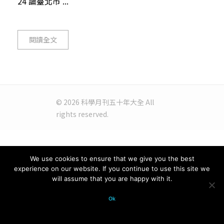
24 論臺北市 ...
閱讀全文
© 2026 科學月刊五十年大全 All
rights reserved.
We use cookies to ensure that we give you the best
experience on our website. If you continue to use this site we
will assume that you are happy with it.
Ok